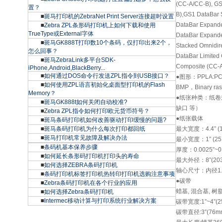
(CC-A/CC-B), GS
置？
B),GS1 DataBar 
■
斑马打印机的ZebraNet Print Server连接超时设置
DataBar Expand
■
Zebra ZPL条形码打印机上如何下载和使用
TrueType或External字体
DataBar Expand
■
斑马GK888T打印数10个条码，仅打印出来2个，
Stacked Omnidir
怎么回事？
DataBar Limited
■
斑马ZebraLink多平台SDK-
Composite (CC-
iPhone,Android,BlackBerry...
■
如何通过DOS命令行发送ZPL指令到USB接口？
●图形：PPLA:P
■
如何使用ZPL语言初始化桌面型打印机的Flash
BMP，Binary r
Memory？
●纸张种类：纸
■
斑马GK888t如何关闭自动校准?
缺口 等）
■
Zebra ZPL指令如何打印欧元货币符号？
●纸张载体
■
斑马条码打印机如何改善驱动打印缓慢的问题?
■
斑马条码打印机为什么每次打印都回纸
最大宽度：4.4” (
■
斑马打印机常见故障及解决办法
最小宽度：1” (25.
■
条码机基本保养步骤
厚度：0.0025”~0.
■
如何延长条形码打印机打印头的寿命
最大外径：8”(20
■
如何选择ZEBRA条码打印机
轴心尺寸：内径1.5”
■
条码打印机标签打印机热转印打印机选购注意事项
●碳带
■
Zebra条码打印机在各个行业的应用
蜡基, 混合基, 树
■
如何选择Zebra条码打印机
■
Intermec移动计算与打印系统行业解决方案
碳带宽度:1”~4”(25
碳带直径:3”(76m