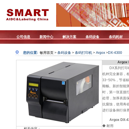
公司信息
新闻中心
解决方案
条码设备
条码耗材
您的位置:
敏用首页
>
条码设备
>
条码打印机
>
Argox
>
DX-4300
Argo
DX系列打
机种完全兼容，相
33~50%，节
顺畅。新的智能
时，第一张直接
处理，加厚表面
抗腐蚀，使用寿
进行设备例行保
Argox DX
◆ 耐用
相关内容：