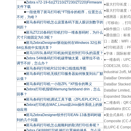
■
Zebra v72-19-6z(ZT210/ZT230/ZT220)Firmware
●最大打印长度：最
文件下载
●最大打印速度：
■
一段使用了斑马打印机^FT指令的程序，位置怎么
●感测器：反射
不对，为啥？
■
斑马条码打印机怎么设置条码下面人眼识别数字的
（可移动），打印
间距？
●操作接口：LED
■
斑马ZT210条码打印机打印一维条形码时，为什么
●通信接口：标准
尺寸只能固定为0.3呢？
口；选配：WIFI（
■
斑马ZebraDesigner驱动如何在Windwos 32位和
●打印机语言：PPL
64位系统中实现共享？
■
斑马105SL条码打印机如何监控到打印头的温度？
●字体：国际标准字体
■
Zebra S4M条码打印机碳带轴太紧，碳带拉不动，
●一维条码：UPC-A,
调节不好，怎么办？
CODE128, GS1-1
■
斑马条码打印机RS232串口线缆线序图
Industrial 2of5
■
斑马条码打印机无线打印服务器如何恢复到出厂默
DataBar Omnidir
认值？
■
斑马条码打印机一小段ZPL ^XF指令的释义
DataBar Stacked
■
Zebra打印机报错Warnung:farbband drin，怎么
DataBar Limited
回事？
Expanded Stac
■
斑马条码打印机调试工具下载（ZPL/EPL/CPCL）
●二维条码：QR Code
■
Zebra打印机在MAC,Linux或Unix操作系统上的驱
DataMatrix (ECC
动应用
■
斑马ZebraDesigner软件打印EAN-13条形码时碰
●复合式条码：EAN-13
到的几个问题
Composite (CC-
■
斑马条码打印机怎么能顺利的取消打印任务呢？
B),UPC-E Compo
■
Zebra GK888t打印机越打位置偏的越多，怎么设