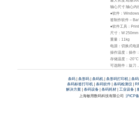
最大长度:蜡基36
轴心尺寸:轴心内径1
●软件：Windows驱动
签制作软件 – BarT
●软件工具：Printe
尺寸：W 250mm x
重量：11kg
电源：切换式电源供应
操作温度：操作：4°
存储温度：-20°C
可选附件：旋刀，
条码
|
条形码
|
条码机
|
条形码打印机
|
条码
条码标签打印机
|
条码软件
|
条码检测仪
|
R
解决方案
|
条码设备
|
条码耗材
|
工业设备
|
上海敏用数码科技有限公司
沪ICP备