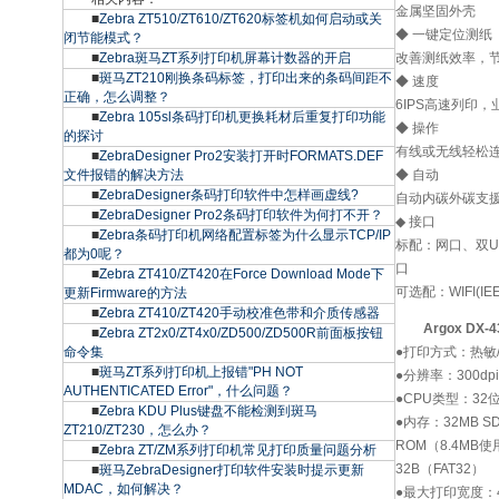
金属坚固外壳
■
Zebra ZT510/ZT610/ZT620标签机如何启动或关
◆ 一键定位测纸
闭节能模式？
■
Zebra斑马ZT系列打印机屏幕计数器的开启
改善测纸效率，
■
斑马ZT210刚换条码标签，打印出来的条码间距不
◆ 速度
正确，怎么调整？
6IPS高速列印
■
Zebra 105sl条码打印机更换耗材后重复打印功能
◆ 操作
的探讨
有线或无线轻松
■
ZebraDesigner Pro2安装打开时FORMATS.DEF
文件报错的解决方法
◆ 自动
■
ZebraDesigner条码打印软件中怎样画虚线?
自动内碳外碳支援功
■
ZebraDesigner Pro2条码打印软件为何打不开？
◆ 接口
■
Zebra条码打印机网络配置标签为什么显示TCP/IP
标配：网口、双US
都为0呢？
口
■
Zebra ZT410/ZT420在Force Download Mode下
可选配：WIFI(IE
更新Firmware的方法
■
Zebra ZT410/ZT420手动校准色带和介质传感器
Argox DX
■
Zebra ZT2x0/ZT4x0/ZD500/ZD500R前面板按钮
命令集
●打印方式：热敏
■
斑马ZT系列打印机上报错"PH NOT
●分辨率：300dpi
AUTHENTICATED Error"，什么问题？
●CPU类型：32
■
Zebra KDU Plus键盘不能检测到斑马
●内存：32MB S
ZT210/ZT230，怎么办？
ROM（8.4MB
■
Zebra ZT/ZM系列打印机常见打印质量问题分析
32B（FAT32）
■
斑马ZebraDesigner打印软件安装时提示更新
MDAC，如何解决？
●最大打印宽度：4.