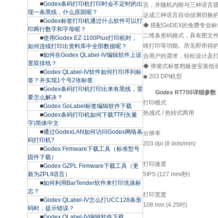
■
Godex条码打印机打印时会不定时的出
言，并随机内附与三种语言
现一条黑线，什么原因呢？
达成三种语言自动侦测切换
■
Godex标签打印机通过什么软件可以打
◆ 搭配GoDEX的免费专业标
印两行数字和字母呢？
二维条形码格式，具有图文
■
使用Godex EZ-1100Plus打印机时，
络打印等功能。所见即所得
如何连续打印出资料库中全部数据呢？
■
如何在Godex QLabel-IV编辑软件上设
合用户的需求，轻松设计及
置双排纸？
◆ 弹簧式标签档板使安装纸
■
Godex QLabel-IV软件如何打印序列标
◆ 203 DPI机型
签？并实现1个号2张标签
■
Godex条码打印机打印出来有黑线，需
Godex RT700详细参数
要怎么解决？
打印模式
■
Godex GoLabel标签编辑软件下载
热感式 / 热转式两用
■
Godex条码打印机如何下载TTF(矢量
字)简体中文
■
通过GodexLAN如何访问Godex网络条
分辨率
码打印机?
203 dpi (8 dots/mm)
■
Godex Firmware下载工具（标准型号
固件下载）
打印速度
■
Godex GZPL Firmware下载工具（更
新为ZPLII语言）
5IPS (127 mm/秒)
■
如何利用BarTender软件来打印洗涤标
志？
打印宽度
■
Godex QLabel-IV怎么打UCC128条形
108 mm (4.25吋)
码时，提示错误？
■
Godex QLabel-IV编辑软件下载