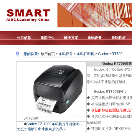
公司信息
新闻中心
解决方案
条码设备
条码耗材
您的位置:
敏用首页
>
条码设备
>
条码打印机
>
Godex
>
RT700
Godex RT70
Godex RT700高
间。四吋多功能商业型条形码
零售与轻工业型的打印机。
Godex RT700特性：
◆ 贝壳式机构设计耗材更换
◆ 标准连接接口即包括USB,
◆
创新的标签侦测校准键设
◆ 可大范围移动的纸张侦测
相关内容：
精确侦测
■
Godex EZ-1300条码机打印标签时，
◆ 可同时支持GoDEX标准的
怎么才能够打出小数点后的零？