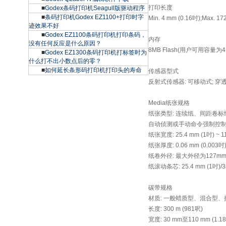
打印长度
■
Godex条码打印机Seagull版驱动程序
■
条码打印机Godex EZ1100+打印时字
Min. 4 mm (0.16吋);Max. 1
迹效果不好
■
Godex EZ1100条码打印机打印条码，
内存
没有任何反应是什么原因？
8MB Flash(用户可用容量为4M
■
Godex EZ1300条码打印机打标签时为
什么打不出小数点后的零？
■
如何延长条形码打印机打印头的寿命
传感器型式
反射式传感器: 可移动式; 穿
Media纸张规格
纸张类型: 连续纸、间距卷
自动侦测或手动命令强制控
纸张宽度: 25.4 mm (1吋) ~ 11
纸张厚度: 0.06 mm (0.003吋) 
纸卷外径: 最大外径为127mm 
纸滚动条芯: 25.4 mm (1吋)/38
碳带规格
材质: 一般蜡质型、混合型
长度: 300 m (981呎)
宽度: 30 mm至110 mm (1.1