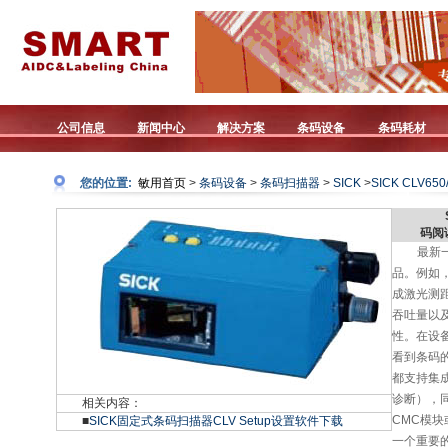
公司信息
新闻中心
解决方案
条码设备
条码耗材
您的位置:
敏用首页
>
条码设备
>
条码扫描器
>
SICK
>
SICK CLV650
码阅
最新一
品。例如，
成激光测
吞吐量以
性。在设
看到条码的
都支持集
诊断），
相关内容：
CMC模块
■
SICK固定式条码扫描器CLV Setup设置软件下载
一个重要