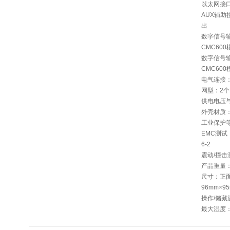
以太网接口：1
AUX辅助接
出
数字信号
CMC60
数字信号
CMC60
电气连接：
网型：2个
供电电压与消
外壳材质
工业保护等级
EMC测试：
6-2
震动/撞击测试
产品重量：
尺寸：正面
96mm×9
操作/储藏温
最大湿度：