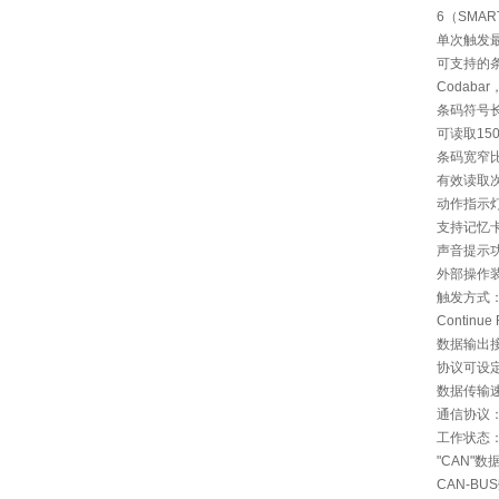
6（SMA
单次触发最
可支持的条码
Codabar
条码符号
可读取15
条码宽窄比
有效读取次
动作指示灯
支持记忆卡：M
声音提示
外部操作
触发方式：
Continue
数据输出接口
协议可设
数据传输速率
通信协议：
工作状态
"CAN"数
CAN-BUS