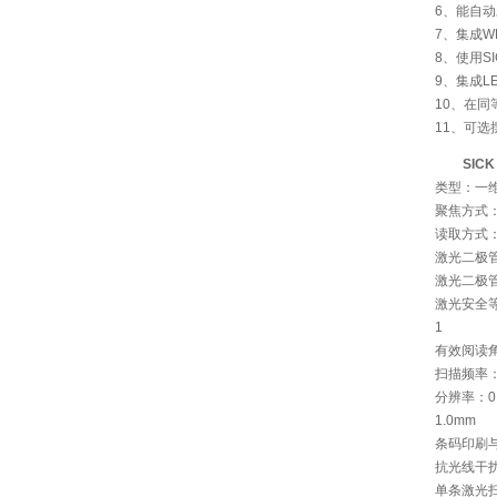
6、能自
7、集成
8、使用S
9、集成L
10、在
11、可选
SIC
类型：一
聚焦方式
读取方式
激光二极管
激光二极管
激光安全等级：
1
有效阅读角
扫描频率：6
分辨率：0.
1.0mm
条码印刷与
抗光线干扰
单条激光扫