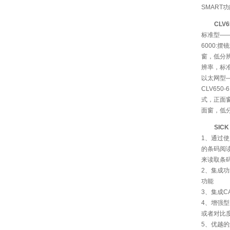
SMART
CLV
标准型——C
6000:摆
窗，低分辨
辨率，标
以太网型—
CLV650
式，正面窗
面窗，低
SICK
1、通过
的条码阅
来读取条
2、集成
功能
3、集成
4、增强
或者对比
5、优越