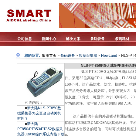
公司信息
新闻中心
解决方案
条码设备
条码耗材
您的位置:
敏用首页
>
条码设备
>
数据采集器
>
NewLand
> NLS-PT
NLS-PT-850RG无线GPRS移动
NLS-PT-850RG无线GPRS移
件。采用32位高速CPU，8M内存，FLASH
160小时。该产品防水、防尘、抗静电、抗跌
该产品充分考虑人机效应，外形美观大方，适用方
级灰度, EL背光，可显示12行13列字符。
相关内容：
的功能选项。汉字输入采用智能T9输入法。
■
新大陆NLS-PT850数
据采集器怎么更改自动关机
该产品提供丰富的外设驱动和通信接口，主机
时间？
接驱动打印机或者MODEM及其他外设。主机
■
新大陆
PT850/PT853/PT852数据采
时连接多台设备的通信，同时可以通过机座
集器uBase操作系统内核下载
备。