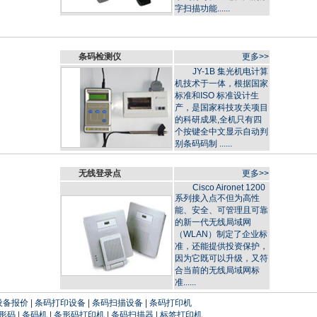
字扫描功能......
条码检测仪
更多>>
JY-1B 集光机电计算
机技术于一体，根据国家
标准和ISO 标准设计生
产，是国家科技攻关项目
的科研成果,全机只有四
个按键全中文显示自动判
别条码码制 ......
无线登录点
更多>>
Cisco Aironet 1200
系列接入点不但为高性
能、安全、可管理且可靠
的新一代无线局域网
（WLAN）制定了企业标
准，还能提供投资保护，
因为它既可以升级，又符
合当前的无线局域网标
准......
设备报价
|
条码打印设备
|
条码扫描设备
|
条码打印机
形码
|
条码机
|
条形码打印机
|
条码扫描器
|
标签打印机