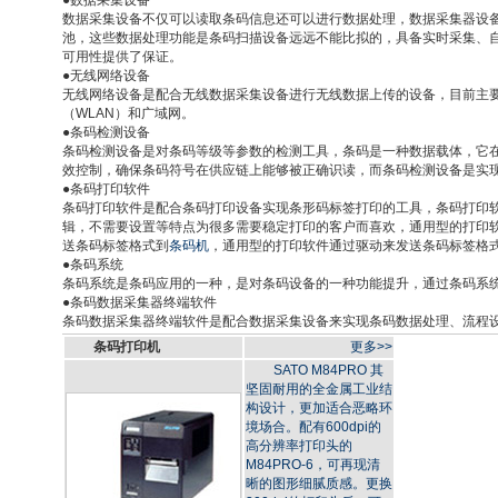
●数据采集设备
数据采集设备不仅可以读取条码信息还可以进行数据处理，数据采集器设备具有
池，这些数据处理功能是条码扫描设备远远不能比拟的，具备实时采集、
可用性提供了保证。
●无线网络设备
无线网络设备是配合无线数据采集设备进行无线数据上传的设备，目前主要采用W
（WLAN）和广域网。
●条码检测设备
条码检测设备是对条码等级等参数的检测工具，条码是一种数据载体，它
效控制，确保条码符号在供应链上能够被正确识读，而条码检测设备是实
●条码打印软件
条码打印软件是配合条码打印设备实现条形码标签打印的工具，条码打印
辑，不需要设置等特点为很多需要稳定打印的客户而喜欢，通用型的打印
送条码标签格式到
条码机
，通用型的打印软件通过驱动来发送条码标签格
●条码系统
条码系统是条码应用的一种，是对条码设备的一种功能提升，通过条码系
●条码数据采集器终端软件
条码数据采集器终端软件是配合数据采集设备来实现条码数据处理、流程
条码打印机
更多>>
SATO M84PRO 其
坚固耐用的全金属工业结
构设计，更加适合恶略环
境场合。配有600dpi的
高分辨率打印头的
M84PRO-6，可再现清
晰的图形细腻质感。更换