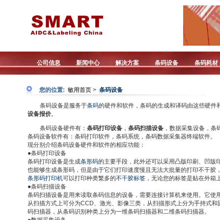
公司信息
新闻中心
解决方案
条码设备
条码耗材
您的位置:
敏用首页
>
条码设备
条码设备是服务于
条码
的硬件和软件，条码的生成和译码由这些硬件
设备报价
。
条码设备硬件有：
条码打印设备
，
条码扫描设备
，数据采集设备，条
条码设备软件有：条码打印软件，条码系统，条码数据采集器终端软件。
现分别介绍条码设备硬件和软件的相应功能：
●条码打印设备
条码打印设备是生成
条形码
的主要手段，此外还可以采用凸版印刷、凹版
也能够生成条形码，但是由于它们打印速度慢且无法大批量的打印不干胶
条形码打印机
可以打印种类繁多的
不干胶标签
，无论您的标签是贴在外箱
●条码扫描设备
条码扫描设备是用来读取条码信息的设备，需要连接计算机来使用。它使
从扫描方式上可分为CCD、激光、影像三类，从扫描形式上分为手持式
码扫描器，从条码识别种类上分为一维条码扫描器和二维条码扫描器。