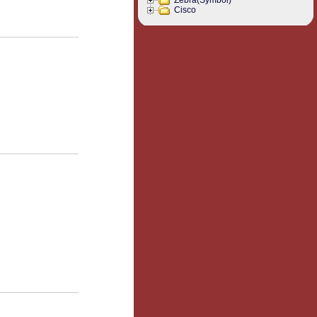
Zebra(Symbol)
Cisco