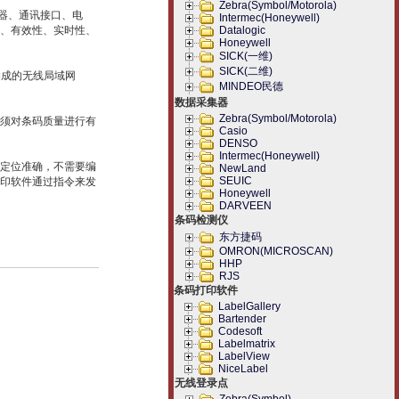
Zebra(Symbol/Motorola)
示器、通讯接口、电
Intermec(Honeywell)
、有效性、实时性、
Datalogic
Honeywell
SICK(一维)
SICK(二维)
构成的无线局域网
MINDEO民德
数据采集器
Zebra(Symbol/Motorola)
须对条码质量进行有
Casio
DENSO
Intermec(Honeywell)
定位准确，不需要编
NewLand
SEUIC
印软件通过指令来发
Honeywell
DARVEEN
条码检测仪
东方捷码
OMRON(MICROSCAN)
HHP
RJS
条码打印软件
LabelGallery
Bartender
Codesoft
Labelmatrix
LabelView
NiceLabel
无线登录点