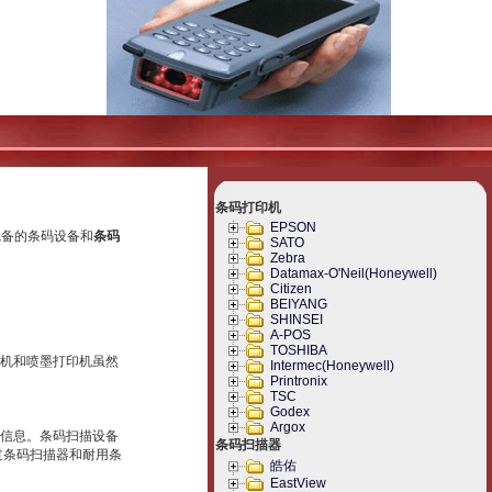
条码打印机
EPSON
完备的条码设备和
条码
SATO
Zebra
Datamax-O'Neil(Honeywell)
Citizen
BEIYANG
SHINSEI
A-POS
TOSHIBA
机和喷墨打印机虽然
Intermec(Honeywell)
Printronix
TSC
Godex
Argox
信息。条码扫描设备
条码扫描器
过条码扫描器和耐用条
皓佑
EastView