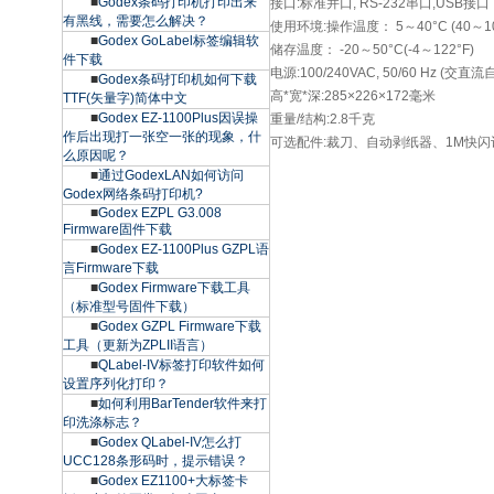
■
Godex条码打印机打印出来
接口:标准并口, RS-232串口,USB接口
有黑线，需要怎么解决？
使用环境:操作温度： 5～40°C (40～10
■
Godex GoLabel标签编辑软
储存温度： -20～50°C(-4～122°F)
件下载
电源:100/240VAC, 50/60 Hz (
■
Godex条码打印机如何下载
高*宽*深:285×226×172毫米
TTF(矢量字)简体中文
■
Godex EZ-1100Plus因误操
重量/结构:2.8千克
作后出现打一张空一张的现象，什
可选配件:裁刀、自动剥纸器、1M快闪
么原因呢？
■
通过GodexLAN如何访问
Godex网络条码打印机?
■
Godex EZPL G3.008
Firmware固件下载
■
Godex EZ-1100Plus GZPL语
言Firmware下载
■
Godex Firmware下载工具
（标准型号固件下载）
■
Godex GZPL Firmware下载
工具（更新为ZPLII语言）
■
QLabel-IV标签打印软件如何
设置序列化打印？
■
如何利用BarTender软件来打
印洗涤标志？
■
Godex QLabel-IV怎么打
UCC128条形码时，提示错误？
■
Godex EZ1100+大标签卡