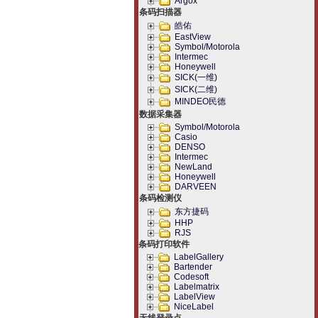
Argox
条码扫描器
皓佑
EastView
Symbol/Motorola
Intermec
Honeywell
SICK(一维)
SICK(二维)
MINDEO民德
数据采集器
Symbol/Motorola
Casio
DENSO
Intermec
NewLand
Honeywell
DARVEEN
条码检测仪
东方捷码
HHP
RJS
条码打印软件
LabelGallery
Bartender
Codesoft
Labelmatrix
LabelView
NiceLabel