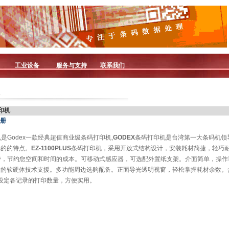
工业设备
服务与支持
联系我们
s
打印机
手册
是Godex一款经典超值商业级条码打印机,
GODEX
条码打印机是台湾第一大条码机领导
单的的特点。
EZ-1100PLUS
条码打印机，采用开放式结构设计，安装耗材简捷，轻巧
色带，节约您空间和时间的成本。可移动式感应器，可选配外置纸支架。介面简单，操作
大的软硬体技术支援。多功能周边选购配备。正面导光透明视窗，轻松掌握耗材余数。
可设定各记录的打印数量，方便实用。