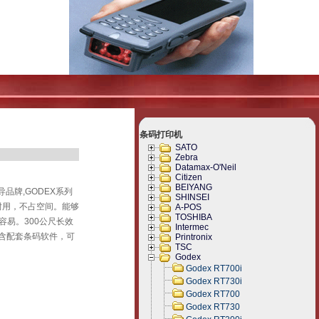
条码打印机
SATO
Zebra
Datamax-O'Neil
Citizen
BEIYANG
品牌,GODEX系列
SHINSEI
耐用，不占空间。能够
A-POS
TOSHIBA
容易。300公尺长效
Intermec
含配套条码软件，可
Printronix
TSC
Godex
Godex RT700i
Godex RT730i
Godex RT700
Godex RT730