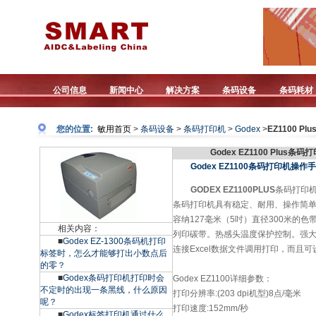
公司信息
新闻中心
解决方案
条码设备
条码耗材
您的位置:
敏用首页
>
条码设备
>
条码打印机
>
Godex
>
EZ1100 Plu
Godex EZ1100 Plus条码
Godex EZ1100条码打印机操作
GODEX EZ1100PLUS
条码打印机
条码打印机具有稳定、耐用、操作简
容纳127毫米（5吋）直径300米的
相关内容：
列印碳带。热感头温度保护控制。强
■
Godex EZ-1300条码机打印
连接Excel数据文件调用打印，而且
标签时，怎么才能够打出小数点后
的零？
■
Godex条码打印机打印时会
Godex EZ1100详细参数：
不定时的出现一条黑线，什么原因
打印分辨率:(203 dpi机型)8点/毫米
呢？
打印速度:152mm/秒
■
Godex标签打印机通过什么