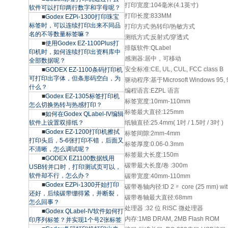
打印宽度:104毫米(4.1英寸)
软件可以打印两行数字和字母呢？
打印长度:833MM
■
Godex EZPi-1300打印珠宝
标签时，可以连续打印出来不同品
打印方式:热转印/热敏方式
名的不等数量标签嘛？
测纸方式:反射式/穿透式
■
使用Godex EZ-1100Plus打
排版软件:QLabel
印机时，如何连续打印出资料库中
感测器:居中，可移动
全部数据呢？
安全标准:CE, UL, CUL, FCC class B
■
GODEX EZ-1100条码打印机
可打印出字体，但条形码空白，为
驱动程序:基于Microsoft Windows 95, 
什么？
编程语言:EZPL 语言
■
Godex EZ-1305标签打印机
标签宽度:10mm-110mm
怎么切换热转与热感打印？
标签最大直径:125mm
■
如何在Godex QLabel-IV编辑
软件上设置双排纸？
纸轴直径:25.4mm( 1吋 / 1.5吋 / 3吋 )
■
Godex EZ-1200打印机擦拭
标签间隙:2mm-4mm
打印头后，5-6张打印不错，后面又
标签厚度:0.06-0.3mm
不清晰，怎么调试呢？
标签最大长度:150m
■
GODEX EZ1100数据线用
碳带最大长度/卷 :300m
USB转并口时，打印测试页可以，
软件却不行，怎么办？
碳带宽度:40mm-110mm
■
Godex EZPi-1300开始打印
碳带卷轴内径:ID 2〃 core (25 mm) with
还好，后续碳带绷得紧，并断裂，
碳带卷轴最大直径:68mm
怎么回事？
处理器 :32 位 RISC 微处理器
■
Godex QLabel-IV软件如何打
内存:1MB DRAM, 2MB Flash ROM
印序列标签？并实现1个号2张标签