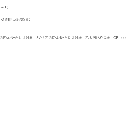
4°F)
交直流自动转换电源供应器)
记忆体卡+自动计时器、2M快闪记忆体卡+自动计时器、乙太网路桥接器、QR code