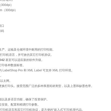
300dpi）
m（300dpi）
接口
形码
在生产、运输及仓储环境中耐用的打印性能。
mec 打印机语言，并可效仿其它打印机协议。
D42
甚至可以适应新的软件升级。
 的速度打印各种数据标签。
 LabelShop Pro 和 XML Label 可支持 XML 打印环境。
持。
通道以太网。
和更换打印头。接受范围广泛的多种厚度耗材类型，以及上墨和缺墨色带。
功能以及多语言功能，确保了投资保护。
轻松安装、配置和精调打印参数。
mec 打印机语言和其它打印机协议，是方便的“嵌入式”打印机替代品。