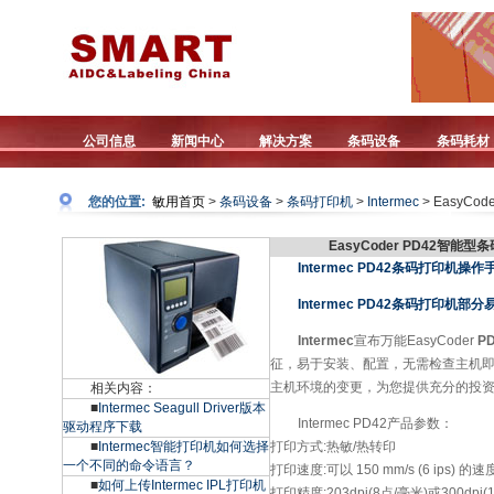
公司信息
新闻中心
解决方案
条码设备
条码耗材
您的位置:
敏用首页
>
条码设备
>
条码打印机
>
Intermec
> EasyCod
EasyCoder PD42智能型
Intermec PD42条码打印机操作
Intermec PD42条码打印机
Intermec
宣布万能EasyCoder
P
征，易于安装、配置，无需检查主机
主机环境的变更，为您提供充分的投
相关内容：
■
Intermec Seagull Driver版本
Intermec PD42产品参数：
驱动程序下载
■
Intermec智能打印机如何选择
打印方式:热敏/热转印
一个不同的命令语言？
打印速度:可以 150 mm/s (6 ips
■
如何上传Intermec IPL打印机
打印精度:203dpi(8点/毫米)或300dpi(