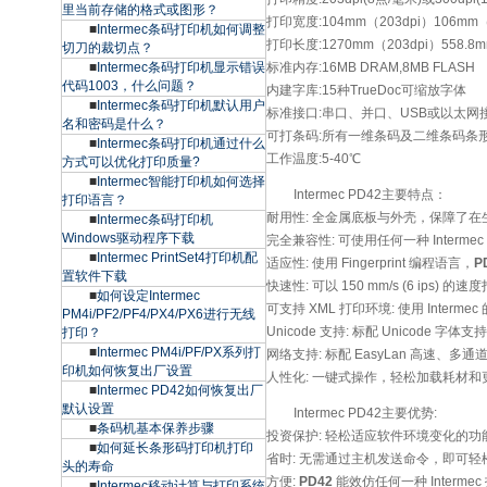
里当前存储的格式或图形？
打印宽度:104mm（203dpi）106mm（
■
Intermec条码打印机如何调整
打印长度:1270mm（203dpi）558.8m
切刀的裁切点？
■
Intermec条码打印机显示错误
标准内存:16MB DRAM,8MB FLASH
代码1003，什么问题？
内建字库:15种TrueDoc可缩放字体
■
Intermec条码打印机默认用户
标准接口:串口、并口、USB或以太网
名和密码是什么？
可打条码:所有一维条码及二维条码条
■
Intermec条码打印机通过什么
工作温度:5-40℃
方式可以优化打印质量?
■
Intermec智能打印机如何选择
Intermec PD42主要特点：
打印语言？
耐用性: 全金属底板与外壳，保障了
■
Intermec条码打印机
Windows驱动程序下载
完全兼容性: 可使用任何一种 Inter
■
Intermec PrintSet4打印机配
适应性: 使用 Fingerprint 编程语言，
P
置软件下载
快速性: 可以 150 mm/s (6 ips)
■
如何设定Intermec
可支持 XML 打印环境: 使用 Intermec 的
PM4i/PF2/PF4/PX4/PX6进行无线
Unicode 支持: 标配 Unicode 字体支
打印？
■
Intermec PM4i/PF/PX系列打
网络支持: 标配 EasyLan 高速、多
印机如何恢复出厂设置
人性化: 一键式操作，轻松加载耗材
■
Intermec PD42如何恢复出厂
默认设置
Intermec PD42主要优势:
■
条码机基本保养步骤
投资保护: 轻松适应软件环境变化的
■
如何延长条形码打印机打印
省时: 无需通过主机发送命令，即可
头的寿命
方便:
PD42
能效仿任何一种 Inter
■
Intermec移动计算与打印系统