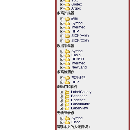
TSC
Godex
Argox
条码扫描器
皓佑
Symbol
Intermec
HHP
SICK(一维)
SICK(二维)
数据采集器
Symbol
Casio
DENSO
Intermec
NewLand
条码检测仪
东方捷码
HHP
条码打印软件
LabelGallery
Bartender
Codesoft
Labelmatrix
LabelView
无线登录点
Symbol
Cisco
阅读本文的人还阅读：