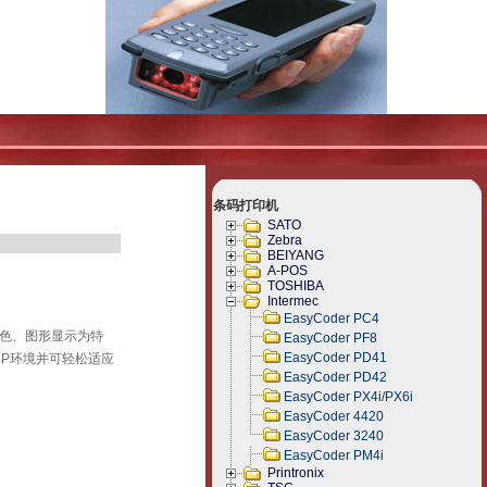
条码打印机
SATO
Zebra
BEIYANG
A-POS
TOSHIBA
Intermec
EasyCoder PC4
色、图形显示为特
EasyCoder PF8
EasyCoder PD41
RP环境并可轻松适应
EasyCoder PD42
EasyCoder PX4i/PX6i
EasyCoder 4420
EasyCoder 3240
EasyCoder PM4i
Printronix