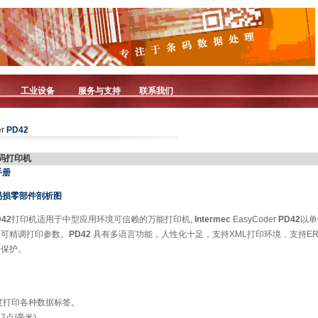
工业设备
服务与支持
联系我们
er
PD42
条码打印机
手册
部分易损零部件剖析图
D42
打印机适用于中型应用环境可信赖的万能打印机,
Intermec
EasyCoder
PD42
以单
即可精调打印参数。
PD42
具有多语言功能，人性化十足，支持XML打印环境，支持E
资保护。
) 的速度打印各种数据标签。
12点/毫米)