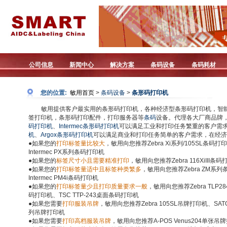
公司信息
新闻中心
解决方案
条码设备
条码耗材
您的位置:
敏用首页
>
条码设备
>
条形码打印机
敏用提供客户最实用的条形码打印机，各种经济型条形码打印机，智
签打印机，条形码打印配件，打印服务器等
条码
设备。代理各大厂商品牌
码打印机
、
Intermec条形码打印机
可以满足工业和打印任务繁重的客户需
机
、
Argox条形码打印机
可以满足商业和打印任务简单的客户需求，在经济
●如果您的
打印标签量比较大
，敏用向您推荐Zebra Xi系列/105SL条码打
Intermec PX系列条码打印机
●如果您的
标签尺寸小且需要精准打印
，敏用向您推荐Zebra 116XiIII条码
●如果您的
打印标签量适中且标签种类繁多
，敏用向您推荐Zebra ZM系
Intermec PM4i条码打印机
●如果您的
打印标签量少且打印质量要求一般
，敏用向您推荐Zebra TLP28
码打印机、TSC TTP-243桌面条码打印机
●如果您需要
打印服装吊牌
，敏用向您推荐Zebra 105SL吊牌打印机、SATO
列吊牌打印机
●如果您需要
打印高档服装吊牌
，敏用向您推荐A-POS Venus204单张吊