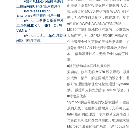
■
如何从Motorola移动终端
而提供了卓越的投资保护和较低的TCO 
上移除AppCenter应用程序？
■
Wireless Fusion
境而设计的 MC70 包括内置 WLAN 
Enterprise移动套件用户手册
击，无论在任何温度下，或在潮湿、多
■
Motorola数据采集器开发
■内置的 WWAN/WLAN/WPAN 功能
工具包EMDK for .NET（C#与
MC70 可随时随地提供可靠的、经济高
VB.NET）
■
Motorola StartUpCtl移动终
人员而言，对 eGPRS (EDGE) 网
端应用程序下载
企业级安全性的更快的无线数据速度。 
接您的无线 LAN 以进行语音和数据通信
本。 借助蓝牙技术，无线 PAN 功能
率。
■降低移动成本和移动复杂性
多功能、效率高的
MC70
设备堪称一项明
集成到一部单一的坚固耐用的设备中。 显著
的可管理性能够使您轻松地通过
Symbol
供、 跟踪和支持您的所有
MC70
设备。
■特性及优点
Symbol
的业界领先的双影响测试（ 跌落和
成的天线，轻便而坚固耐用；几乎可以
Intel 最新的处理器，专为移动应用而设计： X
与桌面机相似的多媒体性能，电源要求
Microsoft 最新的操作系统： Windows Mobi