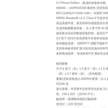
5.0 Phone Edition，集成的多媒体功能
WWAN： eGPRS/GSM 兼容性 语
802.11a/b/g tri-mode radio；
WPAN: Bluetooth v1.2, Clas
高品质扬声器、麦克风和传感器提供出
先进的板载数据采集： 从 4 英寸到 40
据采集自动化和数据采集防错，提高生
3.5 英寸 QVGA 彩色屏幕可在各种光
多种键盘选择： QWERTY 或数字键
支持各种标准和扩展卡提供其他内存和
多种电池选择： 标准的和可扩展的充足
物理参数
尺寸:6 英寸（长）x 3 英寸（宽）x 1.5 英
（宽）x 3.7 厘米（高）（所有配置）
重量(含标准电池):LAN/PAN 配置 - 11.2 
司/336 克
显示屏幕：半穿透半反射带背光彩色 3.5 英寸
色、240 x 320 （QVGA 尺寸）
触摸屏：玻璃模拟电阻式触摸屏
背光灯：LED 背光灯