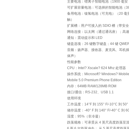
主要电池：锂离子智能电池（1900 毫安，
可扩展容量电池：可选择的智能电池（3800
备用电池：镍氢电池（可充电）（20 毫安
触）
扩展槽：用户可接入的 SDIO 槽（带
网络连接：以太网（通过通讯座）；高速 
通知：震动提示和 LED
键盘选项：26 键数字键盘；44 键 QWER
音频：扬声器、接收器、麦克风、耳机插
体声）
性能参数
CPU：Intel? Xscale? 624 Mhz 处理器
操作系统：Microsoft? Windows? Mobile 
Mobile 5.0 Premium Phone Edition
内存：64MB RAM/128MB ROM
接口/通信：RS-232、USB 1.1
使用环境
工作温度：14°F 到 155° F/-10°C 到 50°
储存温度：-40° F 到 140° F/-40° C 到
湿度：95%（非冷凝）
跌落规格：可承受从 4 英尺高度跌落至
6 面 6 次跌落冲击； 从 5 英尺高度跌