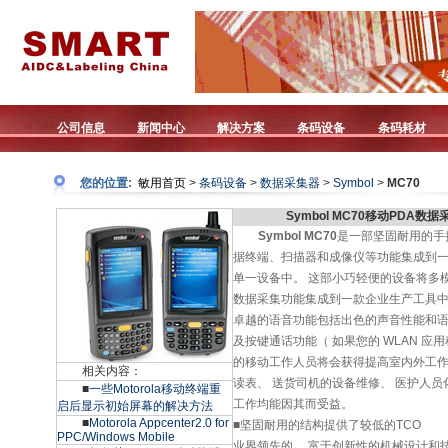
公司信息
新闻中心
解决方案
条码设备
条码耗材
您的位置:
敏用首页
>
条码设备
>
数据采集器
>
Symbol
>
MC70
Symbol MC70移动PDA数据
Symbol MC70
是一部坚固耐用的手
据终端、扫描器和成像仪等功能集成到
单一设备中。 这部小巧轻便的设备将多
数据采集功能集成到一款企业生产工具中
卓越的语音功能包括出色的声音性能和语音
及按键通话功能（ 如果您的 WLAN 应用
的移动工作人员将会获得提高室内外工作
相关内容：
读表、 送货司机的设备维修、 医护人员
■
一些Motorola移动终端重
工作均能因其而受益。
启后显示初始屏幕的解决方法
■
Motorola Appcenter2.0 for
■坚固耐用的结构提供了较低的TCO
PPC/Windows Mobile
业界领先的、 富于创新性的机械设计和