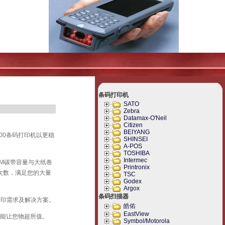
条码打印机
SATO
Zebra
Datamax-O'Neil
Citizen
BEIYANG
00条码打印机以更稳
SHINSEI
A-POS
TOSHIBA
Intermec
0M碳带容量与大纸卷
Printronix
次数，满足您的大量
TSC
Godex
Argox
条码扫描器
打印需求及解决方案。
皓佑
EastView
性能让您物超所值。
Symbol/Motorola