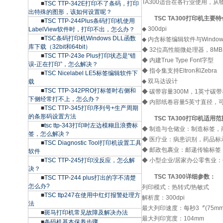
TA300适合在各行业使用，
■
TSC TTP-342E打印不了条码，打印
出特殊的图形，该如何设置呢？
TSC TA300打印机主要
■
TSC TTP-244Plus条码打印机使用
◆ 300dpi
LabelView软件时，打印不出，怎么办？
■
TSC条码打印机Windows DLL函数
◆ 内含标签编辑软件与Windo
库下载（32bit和64bit）
◆ 32位高性能微处理器，8MB 
■
TSC TTP-243e Plus打印状态是“错
◆ 内建True Type Font字型
误-正在打印”，怎么解决？
◆ 指令集支持Eltron和Zebra
■
TSC Nicelabel LE5标签编辑软件下
◆ 双马达设计
载
■
TSC TTP-342PRO打标签时右侧和
◆ 碳带容量300M，1英寸碳
下侧经常打不上，怎么办？
◆ 内部纸卷容量5英寸直径，可
■
TSC TTP-345打印序列号+生产周期
的条形码设置方法
TSC TA300打印机适用
■
tsc ttp-343打印时左边模糊且浪费标
◆ 制造与仓储业：制造标签，
签，怎么解决？
◆ 医疗业：病患识别，药品标
■
TSC Diagnostic Tool打印机设置工具
◆ 邮政包裹业：邮递传输标签
软件
■
TSC TTP-245打印没反应，怎么解
◆ 小型企业/居家办公零售业
决？
TSC TA300详细参数：
■
TSC TTP-244 plus打出的字不清楚
怎么办?
列印模式：热转式/热敏式
■
TSC ttp247在使用中红灯报警处理方
解析度：300dpi
法
最大列印速度：每秒3〞(75mm
■
斑马打印机常见故障及解决办法
最大列印宽度：104mm
■
条码机基本保养步骤