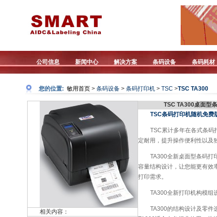
公司信息
新闻中心
解决方案
条码设备
条码耗材
您的位置:
敏用首页
>
条码设备
>
条码打印机
>
TSC
>
TSC TA300
TSC TA300桌面
TSC条码打印机随机免费版打印软
TSC累计多年在各式条码
定耐用，提升操作便利性以及
TA300全新桌面型条码
容量结构设计，让您能更有效
打印需求。
TA300全新打印机构模
TA300的结构设计及零
相关内容：