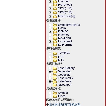
Intermec
Honeywell
SICK(一维)
SICK(二维)
MINDEO民德
数据采集器
Symbol/Motorola
Casio
DENSO
Intermec
NewLand
Honeywell
DARVEEN
条码检测仪
东方捷码
HHP
RJS
条码打印软件
LabelGallery
Bartender
Codesoft
Labelmatrix
LabelView
NiceLabel
无线登录点
Symbol
Cisco
阅读本文的人还阅读：
◆
怎么进行条码打印机选型