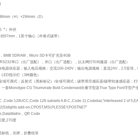
)
86mm（H）×294mm（D）
5〞）外径
外径67mm，1英寸轴心（外卷式碳带）
U
y，8MB SDRAM，Micro SD卡可扩充至4GB
），RS232串口（出厂选配），并口（出厂选配），以太网打印伺服器（出厂选配）
源供应器；输入电压规格：交流100-240V；输出电源规格：直流24V，2.5安培，
LED指示灯（3种颜色）
全域可调式；反射式（黑标标记）/全域可调式；碳带用尽感应器/碳带转速感应器；打
otype CG Triumvirate Bold Condensed向量字型及True Type Font
ode 128UCC,Code 128 subsets A.B.C.,Code 11,Codebar,“interleaved 2 of 5,E
2(5)dights add-on,CPOST,MSI,PLESSEY,POSTNET”
,DataMatrix，QR Code
度,270度
黑标纸，吊牌，折叠纸等