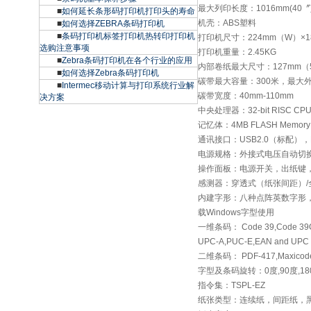
最大列印长度：1016mm(40〞
■
如何延长条形码打印机打印头的寿命
机壳：ABS塑料
■
如何选择ZEBRA条码打印机
■
条码打印机标签打印机热转印打印机
打印机尺寸：224mm（W）×1
选购注意事项
打印机重量：2.45KG
■
Zebra条码打印机在各个行业的应用
内部卷纸最大尺寸：127mm（
■
如何选择Zebra条码打印机
碳带最大容量：300米，最大
■
Intermec移动计算与打印系统行业解
碳带宽度：40mm-110mm
决方案
中央处理器：32-bit RISC CP
记忆体：4MB FLASH Memor
通讯接口：USB2.0（标配
电源规格：外接式电压自动切换电
操作面板：电源开关，出纸键，
感测器：穿透式（纸张间距）/
内建字形：八种点阵英数字形，一套Mon
载Windows字型使用
一维条码： Code 39,Code 39C ,C
UPC-A,PUC-E,EAN and UPC 
二维条码： PDF-417,Maxicode
字型及条码旋转：0度,90度,180
指令集：TSPL-EZ
纸张类型：连续纸，间距纸，