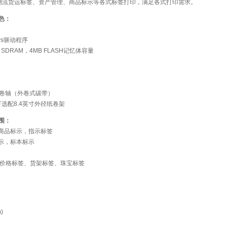
从物流货运标签、资产管理、商品标示等各式标签打印，满足各式打印需求。
特色：
ws驱动程序
SDRAM，4MB FLASH记忆体容量
带卷轴（外卷式碳带）
选配8.4英寸外径纸卷架
范围：
商品标示，指示标签
示，标本标示
：价格标签、货架标签、珠宝标签
)