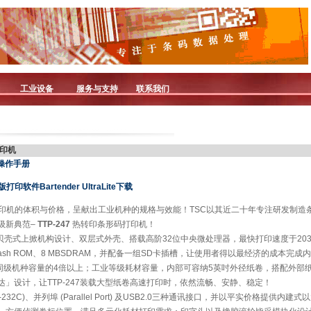
工业设备
服务与支持
联系我们
打印机
机操作手册
软件Bartender UltraLite下载
打印机的体积与价格，呈献出工业机种的规格与效能！TSC以其近二十年专注研发制造
级新典范–
TTP-247
热转印条形码打印机！
采用贝壳式上掀机构设计、双层式外壳、搭载高阶32位中央微处理器，最快打印速度于203
Flash ROM、8 MBSDRAM，并配备一组SD卡插槽，让使用者得以最经济的成本完
为同级机种容量的4倍以上；工业等级耗材容量，内部可容纳5英吋外径纸卷，搭配外部纸
」设计，让TTP-247装载大型纸卷高速打印时，依然流畅、安静、稳定！
S-232C)、并列埠 (Parallel Port) 及USB2.0三种通讯接口，并以平实价格提供