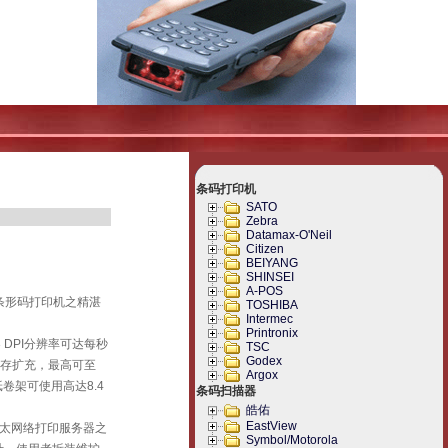
条码打印机
SATO
Zebra
Datamax-O'Neil
Citizen
BEIYANG
SHINSEI
A-POS
条形码打印机之精湛
TOSHIBA
Intermec
Printronix
 DPI分辨率可达每秒
TSC
Godex
成内存扩充，最高可至
Argox
卷架可使用高达8.4
条码扫描器
皓佑
EastView
内建式以太网络打印服务器之
Symbol/Motorola