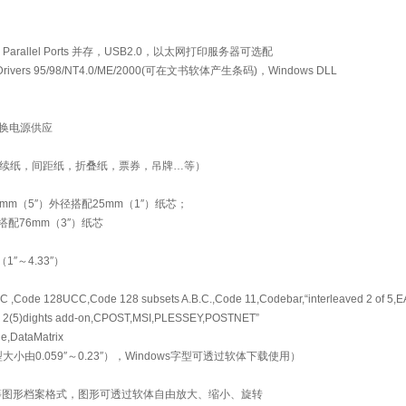
s Parallel Ports 并存，USB2.0，以太网打印服务器可选配
Drivers 95/98/NT4.0/ME/2000(可在文书软体产生条码)，Windows DLL
转换电源供应
连续纸，间距纸，折叠纸，票券，吊牌…等）
mm（5″）外径搭配25mm（1″）纸芯；
径搭配76mm（3″）纸芯
1″～4.33″）
ode 128UCC,Code 128 subsets A.B.C.,Code 11,Codebar,“interleaved 2 of 5,
2(5)dights add-on,CPOST,MSI,PLESSEY,POSTNET”
,DataMatrix
由0.059″～0.23″），Windows字型可透过软体下载使用）
jpg等图形档案格式，图形可透过软体自由放大、缩小、旋转