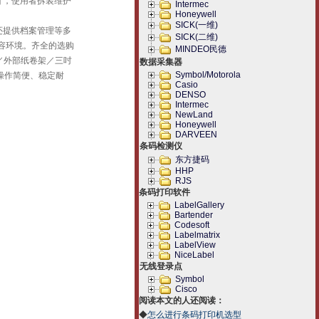
计，使用者拆装维护
Intermec
Honeywell
SICK(一维)
，还提供档案管理等多
SICK(二维)
兼容环境。齐全的选购
MINDEO民德
／外部纸卷架／三吋
数据采集器
Symbol/Motorola
操作简便、稳定耐
Casio
DENSO
Intermec
NewLand
Honeywell
DARVEEN
条码检测仪
东方捷码
HHP
RJS
条码打印软件
LabelGallery
Bartender
Codesoft
Labelmatrix
LabelView
NiceLabel
无线登录点
Symbol
Cisco
阅读本文的人还阅读：
◆
怎么进行条码打印机选型