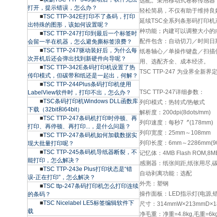
选配。采用移动式卷标传感器
打开，提示错误，怎么办？
轻松简易，不仅有助于维持良
■
TSC TTP-342E打印不了条码，打印
延续TSC全系列条形码打印机
出特殊的图形，该如何设置呢？
种功能；内建可以调整大小的向
■
TSC TTP-247打印到最后一个标签时
配件包含：自动切刀／时间日
会留一半在机器，怎么避免撕标签浪费？
■
TSC TTP-247驱动装好后，为什么每
纸卷轴心／单操作键盘／扫描仪
次开机后还会弹出找到新硬件向导呢？
用、选配齐全、成本经济。
■
TSC TTP-342E条码打印机设置了热
TSC TTP-247 为业界
传印模式，但碳带和纸还是一起出，何解？
■
TSC TTP-244Plus条码打印机使用
TSC TTP-247详细参数：
LabelView软件时，打印不出，怎么办？
■
TSC条码打印机Windows DLL函数库
列印模式：热转式/热敏式
下载（32bit和64bit）
解析度：200dpi(8dots/mm)
■
TSC TTP-247条码机打印时停顿、再
列印速度：每秒7〞(178mm)
打印、再停顿、再打印...，是什么问题？
列印宽度：25mm～108mm
■
TSC TTP-247条码机如何加载数据实
列印长度：6mm～2286mm(9
现大批量打印呢？
■
TSC TTP-245条码机导纸器断裂，不
记忆体：4MB Flash ROM,8
能打印，怎么解决？
感测器：纸张间距,纸张用尽,碳
■
TSC TTP-243e Plus打印状态是“错
自动剥离功能：选配
误-正在打印”，怎么解决？
外壳：塑钢
■
TSC ttp-247条码打印机怎么打印连续
操作面板：LED指示灯(电源,错误
的条码？
■
TSC Nicelabel LE5标签编辑软件下
尺寸：314mmW×213mmD×1
载
净毛重：净重=4.8kg,毛重=6k