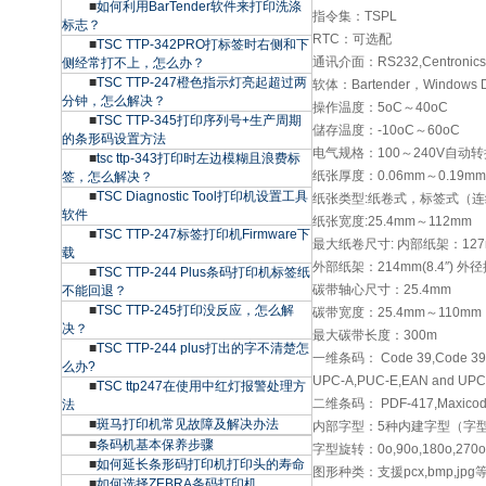
■
如何利用BarTender软件来打印洗涤
指令集：TSPL
标志？
RTC：可选配
■
TSC TTP-342PRO打标签时右侧和下
通讯介面：RS232,Centronic
侧经常打不上，怎么办？
■
TSC TTP-247橙色指示灯亮起超过两
软体：Bartender，Windows 
分钟，怎么解决？
操作温度：5oC～40oC
■
TSC TTP-345打印序列号+生产周期
儲存温度：-10oC～60oC
的条形码设置方法
电气规格：100～240V自动
■
tsc ttp-343打印时左边模糊且浪费标
纸张厚度：0.06mm～0.19mm
签，怎么解决？
■
TSC Diagnostic Tool打印机设置工具
纸张类型:纸卷式，标签式（
软件
纸张宽度:25.4mm～112mm
■
TSC TTP-247标签打印机Firmware下
最大纸卷尺寸: 内部纸架：127
载
外部纸架：214mm(8.4″) 外
■
TSC TTP-244 Plus条码打印机标签纸
碳带轴心尺寸：25.4mm
不能回退？
■
TSC TTP-245打印没反应，怎么解
碳带宽度：25.4mm～110mm（
决？
最大碳带长度：300m
■
TSC TTP-244 plus打出的字不清楚怎
一维条码： Code 39,Code 39C ,C
么办?
UPC-A,PUC-E,EAN and UPC 
■
TSC ttp247在使用中红灯报警处理方
二维条码： PDF-417,Maxicode
法
■
斑马打印机常见故障及解决办法
内部字型：5种内建字型（字型大小
■
条码机基本保养步骤
字型旋转：0o,90o,180o,270o
■
如何延长条形码打印机打印头的寿命
图形种类：支援pcx,bmp,
■
如何选择ZEBRA条码打印机