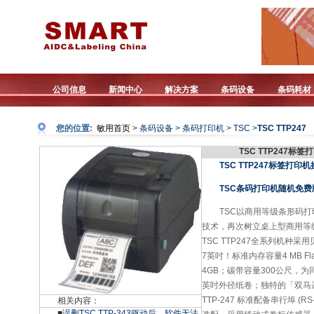
公司信息
新闻中心
解决方案
条码设备
条码耗材
您的位置:
敏用首页
>
条码设备
>
条码打印机
>
TSC
>
TSC TTP247
TSC TTP247标签
TSC TTP247标签打印
TSC条码打印机随机免费版打印
TSC以商用等级条形码
技术，再次树立桌上型商用等
TSC TTP247全系列机种
7英吋！标准内存容量4 MB 
4GB；碳带容量300公尺，
英吋外径纸卷；独特的「双马达
TTP-247 标准配备串行埠 (R
相关内容：
■
误删TSC TTP-343驱动后，软件无法