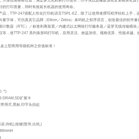
，方便侦测卷标位置，满足多元化耗材打印需求；印字头以及橡胶滚轮皆采模块化设
好的打印质量，同时有效延长机器的使用寿命。
产品，TTP-247搭配人性化打印机语言TSPL-EZ，除了让使用者撰写程序轻松上手
量字体，可仿真其它品牌（Eltron／Zebra）条码机之程序语言，创造最佳的软件
期计数器（RTC）／标签剥离装置／内建式以太网络打印服务器／蓝芽无线传输模块
等，使TTP-247 系列条形码打印机，应用灵活、效益加倍。规格优异、性能卓越、
全新界定桌上型商用等级机种之价值标准！
0〞)
MB DRAM,SD扩展卡
带用尽,黑标,印字头抬起
,待机),按键(暂停,出纸,)
88mmH
g