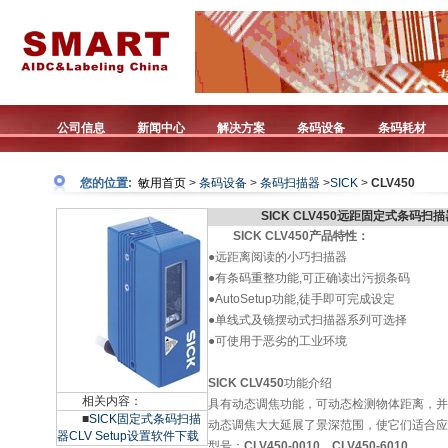
公司信息
新闻中心
解决方案
条码设备
条码耗材
您的位置:
敏用首页
>
条码设备
>
条码扫描器
>
SICK
>
CLV450
SICK CLV450远距固定式条码扫描
SICK CLV450产品特性：
●远距离阅读的小巧扫描器
●有条码重整功能,可正确读出污损条码
●AutoSetup功能,徒手即可完成设定
●单线式及镜摆动式扫描器系列可选择
●可使用于恶劣的工业环境
SICK CLV450
功能介绍
相关内容：
具有动态调焦功能，可动态检测物体距离，并
■
SICK固定式条码扫描
动态调焦大大延展了景深范围，使它们适合应
器CLV Setup设置软件下载
型号：
CLV450-0010、CLV450-6010