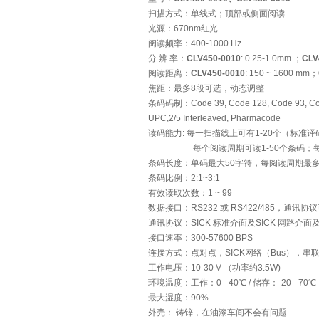
扫描方式：单线式；顶部或侧面阅读
光源：670nm红光
阅读频率：400-1000 Hz
分 辨 率：
CLV450-0010
: 0.25-1.0mm ；
CLV
阅读距离：
CLV450-0010
: 150 ~ 1600 mm；
焦距：最多8段可选，动态调整
条码码制：Code 39, Code 128, Code 93
UPC,2/5 Interleaved, Pharmacode
读码能力: 每一扫描线上可有1-20个（标准译
每个阅读周期可读1-50个条码；每线
条码长度：单码最大50字符，每阅读周期最多
条码比例：2:1~3:1
有效读取次数：1 ~ 99
数据接口：RS232 或 RS422/485，通讯协
通讯协议：SICK 标准介面及SICK 网路介面及 3
接口速率：300-57600 BPS
连接方式：点对点，SICK网络（Bus），串联（数
工作电压：10-30 V （功率约3.5W)
环境温度：工作：0 - 40℃ / 储存：-20 - 70℃
最大湿度：90%
外壳： 铸锌，在油漆车间不会有问题