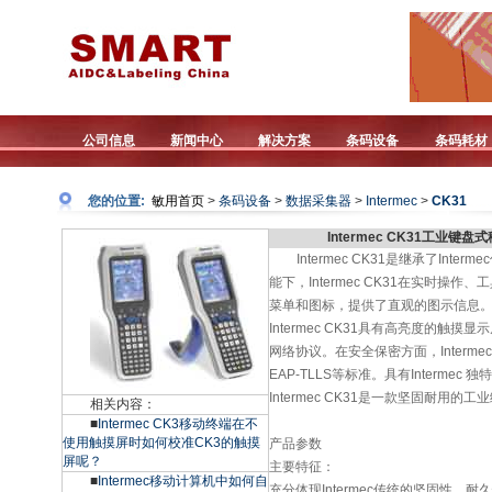
公司信息
新闻中心
解决方案
条码设备
条码耗材
您的位置:
敏用首页
>
条码设备
>
数据采集器
>
Intermec
>
CK31
Intermec CK31工业键盘
Intermec CK31是继承了I
能下，Intermec CK31在实时操
菜单和图标，提供了直观的图示信息
Intermec CK31具有高亮度的触摸
网络协议。在安全保密方面，Intermec
EAP-TLLS等标准。具有Interm
Intermec CK31是一款坚固耐
相关内容：
■
Intermec CK3移动终端在不
使用触摸屏时如何校准CK3的触摸
产品参数
屏呢？
主要特征：
■
Intermec移动计算机中如何自
充分体现Intermec传统的坚固性、