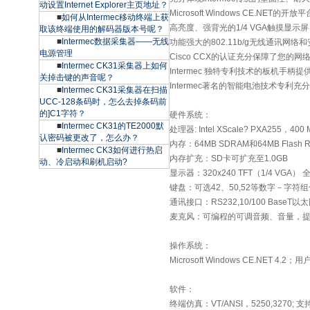
动设置Internet Explorer主页地址？
Microsoft Windows CE.NET的开放
■
如何从Intermec移动终端上获
高亮度、强背光的1/4 VGA触摸显示屏
取该终端使用的解码器版本号呢？
■
Intermec数据采集器——无线
功能强大的802.11b/g无线通讯网络
电源管理
Cisco CCX的认证充分保障了您的
■
Intermec CK31采集器上如何
Intermec 独特专利技术的板机手柄
关掉击键的声音呢？
Intermec著名的智能电池技术专利
■
Intermec CK31采集器在扫描
UCC-128条码时，怎么去掉条码前
的]C1字符？
硬件系统：
■
Intermec CK31的TE2000默
处理器: Intel XScale? PXA255，400 
认密码被更改了，怎么办？
内存：64MB SDRAM和64MB Flash 
■
Intermec CK3如何进行热启
内存扩充：SD卡可扩充至1.0GB
动、冷启动和刷机启动?
显示器：320x240 TFT（1/4 VG
键盘：可选42、50,52等数字－字符
通讯接口：RS232,10/100 BaseT
麦克风：可编程的可调音频、音量，
操作系统：
Microsoft Windows CE.NET
软件：
终端仿真：VT/ANSI，5250,3270;