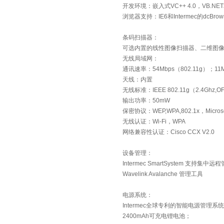
开发环境：嵌入式VC++ 4.0，VB.NE
浏览器支持：IE6和Intermec的dcBrows
条码扫描器：
可选内置的线性图像扫描器、二维图
无线局域网：
通讯速率：54Mbps（802.11g）；11M
天线：内置
无线标准：IEEE 802.11g（2.4Ghz,OFD
输出功率：50mW
保密协议：WEP,WPA,802.1x，Microso
无线认证：Wi-Fi，WPA
网络兼容性认证：Cisco CCX V2.0
设备管理：
Intermec SmartSystem 支持集中远
Wavelink Avalanche 管理工具
电源系统：
Intermec全球专利的智能电源管理系统
2400mAh可充电锂电池；