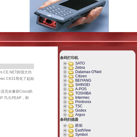
条码打印机
SATO
Zebra
Datamax-O'Neil
 CE.NET的强大功
Citizen
ec CK31简化了起始
BEIYANG
SHINSEI
A-POS
并且完全兼容Cisco的
TOSHIBA
Intermec
TLS,PEAP，和
Printronix
TSC
Godex
Argox
条码扫描器
皓佑
EastView
Symbol