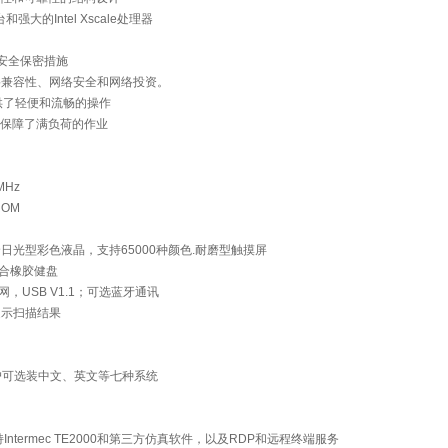
平台和强大的Intel Xscale处理器
和安全保密措施
网络兼容性、网络安全和网络投资。
提供了轻便和流畅的操作
充分保障了满负荷的作业
MHz
ROM
A） 全日光型彩色液晶，支持65000种颜色.耐磨型触摸屏
组合橡胶健盘
以太网，USB V1.1；可选蓝牙通讯
提示扫描结果
 4.2；用户可选装中文、英文等七种系统
 支持Intermec TE2000和第三方仿真软件，以及RDP和远程终端服务