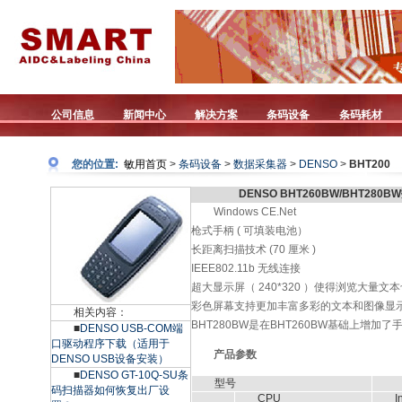
公司信息
新闻中心
解决方案
条码设备
条码耗材
您的位置:
敏用首页
>
条码设备
>
数据采集器
>
DENSO
>
BHT200
DENSO BHT260BW/BHT28
Windows CE.Net
枪式手柄 ( 可填装电池）
长距离扫描技术 (70 厘米 )
IEEE802.11b 无线连接
超大显示屏（ 240*320 ）使得浏览大量
彩色屏幕支持更加丰富多彩的文本和图像显
相关内容：
BHT280BW是在BHT260BW基础上增
■
DENSO USB-COM端
口驱动程序下载（适用于
产品参数
DENSO USB设备安装）
■
DENSO GT-10Q-SU条
型号
码扫描器如何恢复出厂设
CPU
I