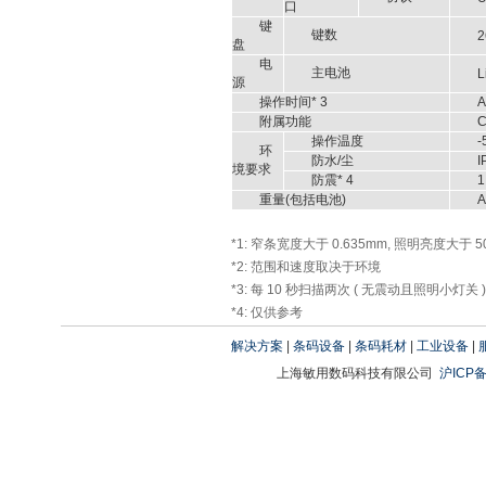
口
键
键数
2
盘
电
主电池
L
源
操作时间* 3
A
附属功能
C
操作温度
-
环
防水/尘
I
境要求
防震* 4
1
重量(包括电池)
A
*1: 窄条宽度大于 0.635mm, 照明亮度大于 500
*2: 范围和速度取决于环境
*3: 每 10 秒扫描两次 ( 无震动且照明小灯关 )
*4: 仅供参考
解决方案
|
条码设备
|
条码耗材
|
工业设备
|
上海敏用数码科技有限公司
沪ICP备