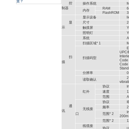
置？
控
操作系统
M
制器
RAM
6
内存
FlashROM
3
显示设备
l
显
尺寸
2
示
触摸屏
Y
照明灯
Y
系统
A
扫描区域* 1
M
E
UPC/E
Interl
扫
扫描码型
Code 
描
Code 
Stand
分辨率
0
2
读取确认
vibrat
协议
I
红外
速度
1
范围
A
协议
I
通
频率
2
无线接
讯
I
口
范围* 2
200m
范围* 2
1
线缆接
协议
U