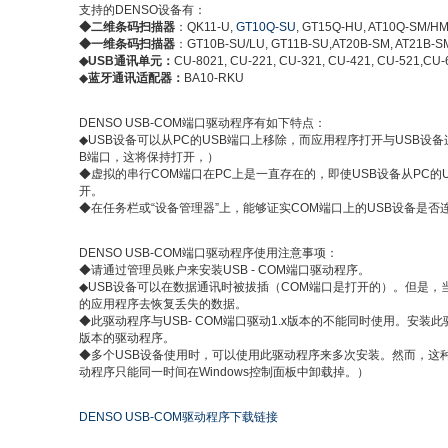
支持的DENSO设备有：
◆二维条码扫描器
：QK11-U,
GT10Q-SU
, GT15Q-HU, AT10Q-SM/H
◆一维条码扫描器
：GT10B-SU/LU, GT11B-SU,AT20B-SM, AT21B-S
◆USB通讯单元：
CU-8021, CU-221, CU-321, CU-421, CU-521,CU-
◆
蓝牙通讯适配器：
BA10-RKU
DENSO USB-COM端口驱动程序有如下特点：
◆USB设备可以从PC的USB端口上移除，而应用程序打开与USB设
B端口，这将保持打开，）
◆虚拟的串行COM端口在PC上是一直存在的，即使USB设备从PC的
开。
◆在任务栏或“设备管理器”上，能够证实COM端口上的USB设备是否
DENSO USB-COM端口驱动程序使用注意事项：
◆请通过管理员账户来安装USB - COM端口驱动程序。
◆USB设备可以在数据通讯时被拔插（COM端口是打开的）。但是，
的应用程序去恢复丢失的数据。
◆此驱动程序与USB- COM端口驱动1.x版本的不能同时使用。安装此驱
版本的驱动程序。
◆多个USB设备使用时，可以使用此驱动程序来多次安装。然而，这
动程序只能同一时间在Windows控制面板中卸载掉。）
DENSO USB-COM驱动程序下载链接