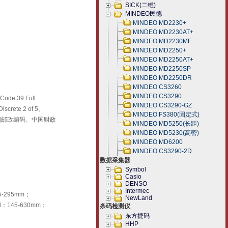
SICK(二维)
MINDEO民德
MINDEO MD2230+
MINDEO MD2230AT+
MINDEO MD2230ME
MINDEO MD2250+
MINDEO MD2250AT+
MINDEO MD2250SP
MINDEO MD2250DR
MINDEO CS3260
MINDEO CS3290
de 39 Full
MINDEO CS3290-GZ
iscrete 2 of 5、
MINDEO FS380(固定式)
nts，中国邮政编码、中国财政
MINDEO MD5250(长距)
MINDEO MD5230(高密)
MINDEO MD6200
MINDEO CS3290-2D
数据采集器
Symbol
Casio
DENSO
Intermec
5-295mm；
NewLand
il：145-630mm；
条码检测仪
东方捷码
HHP