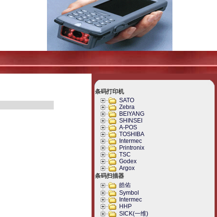
条码打印机
SATO
Zebra
BEIYANG
SHINSEI
A-POS
TOSHIBA
Intermec
Printronix
TSC
Godex
Argox
条码扫描器
皓佑
Symbol
Intermec
HHP
SICK(一维)