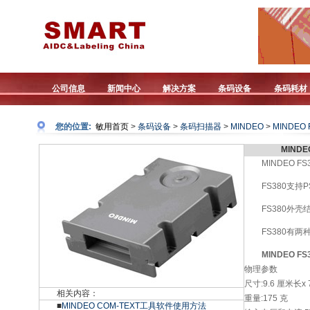
公司信息
新闻中心
解决方案
条码设备
条码耗材
您的位置:
敏用首页
>
条码设备
>
条码扫描器
>
MINDEO
>
MINDEO 
MIND
MINDEO
FS380支持
FS380外
FS380有
MINDEO F
物理参数
尺寸:9.6 厘米长x 
相关内容：
重量:175 克
■
MINDEO COM-TEXT工具软件使用方法