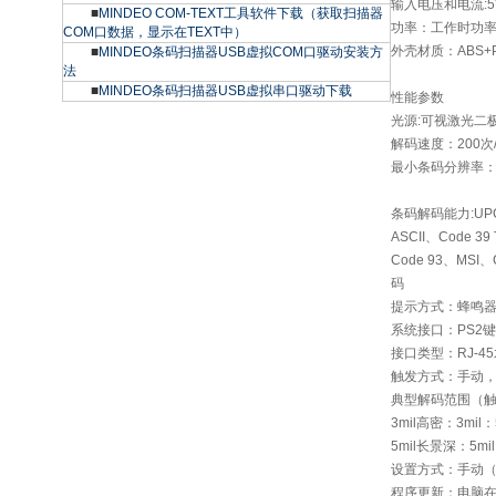
输入电压和电流:5V
■
MINDEO COM-TEXT工具软件下载（获取扫描器
功率：工作时功率
COM口数据，显示在TEXT中）
外壳材质：ABS+
■
MINDEO条码扫描器USB虚拟COM口驱动安装方
法
■
MINDEO条码扫描器USB虚拟串口驱动下载
性能参数
光源:可视激光二极
解码速度：200次
最小条码分辨率：3m
条码解码能力:UPC.EA
ASCII、Code 39 T
Code 93、MSI、
码
提示方式：蜂鸣器
系统接口：PS2键
接口类型：RJ-4
触发方式：手动
典型解码范围（
3mil高密：3mil：
5mil长景深：5mil
设置方式：手动（
程序更新：电脑