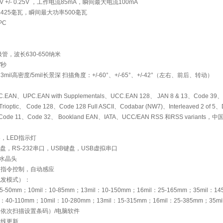
 +/- 0.25V ，工作电流85mA，瞬间最大电流100mA
425毫瓦，瞬间最大功率500毫瓦
PC
管，波长630-650纳米
/秒
il高密度/5mil长景深 扫描角度：+/-60°、+/-65°、+/-42°（左右、前后、转动）
N、UPC.EAN with Supplementals、UCC.EAN 128、 JAN 8 & 13、Code 39、Co
rioptic、 Code 128、Code 128 Full ASCII、Codabar (NW7)、Interleaved 2 of 5、D
Code 11、Code 32、 Bookland EAN、IATA、UCC/EAN RSS 和RSS varia
，LED指示灯
盘，RS-232串口，USB键盘，USB虚拟串口
5水晶头
，指令控制，自动感应
触发模式）：
5-50mm；10mil：10-85mm；13mil：10-150mm；16mil：25-165mm；35mil：14
：40-110mm；10mil：10-280mm；13mil：15-315mm；16mil：25-385mm；35m
依次扫描设置条码）/电脑软件
在线更新