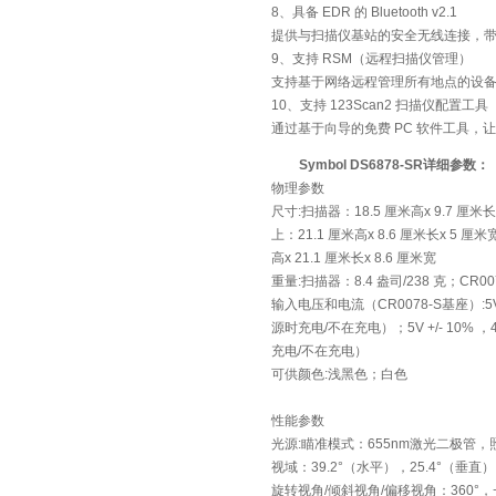
8、具备 EDR 的 Bluetooth v2.1
提供与扫描仪基站的安全无线连接，
9、支持 RSM（远程扫描仪管理）
支持基于网络远程管理所有地点的设
10、支持 123Scan2 扫描仪配置工具
通过基于向导的免费 PC 软件工具，
Symbol DS6878-SR详细参数：
物理参数
尺寸:扫描器：18.5 厘米高x 9.7 厘米
上：21.1 厘米高x 8.6 厘米长x 5 
高x 21.1 厘米长x 8.6 厘米宽
重量:扫描器：8.4 盎司/238 克；CR00
输入电压和电流（CR0078-S基座）:5V 
源时充电/不在充电）；5V +/- 10% 
充电/不在充电）
可供颜色:浅黑色；白色
性能参数
光源:瞄准模式：655nm激光二极管，照明
视域：39.2°（水平），25.4°（垂直）
旋转视角/倾斜视角/偏移视角：360°，+/-6