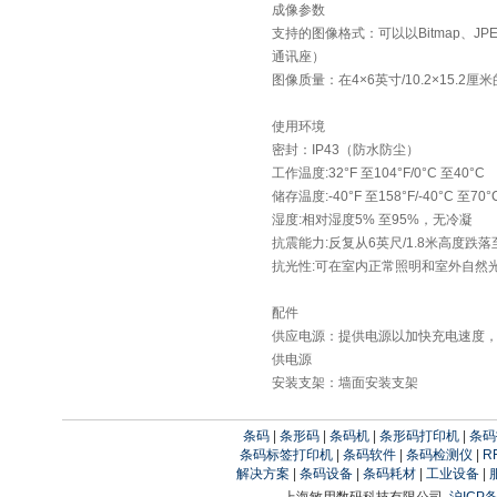
成像参数
支持的图像格式：可以以Bitmap、J
通讯座）
图像质量：在4×6英寸/10.2×15.2厘米的
使用环境
密封：IP43（防水防尘）
工作温度:32°F 至104°F/0°C 至40°C
储存温度:-40°F 至158°F/-40°C 至70°
湿度:相对湿度5% 至95%，无冷凝
抗震能力:反复从6英尺/1.8米高度
抗光性:可在室内正常照明和室外自然
配件
供应电源：提供电源以加快充电速度
供电源
安装支架：墙面安装支架
条码
|
条形码
|
条码机
|
条形码打印机
|
条码
条码标签打印机
|
条码软件
|
条码检测仪
|
R
解决方案
|
条码设备
|
条码耗材
|
工业设备
|