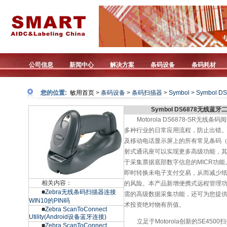
公司信息
新闻中心
解决方案
条码设备
条码耗材
您的位置:
敏用首页
>
条码设备
>
条码扫描器
>
Symbol
>
Symbol D
Symbol DS6878无线蓝
Motorola DS6878-SR
多种行业的日常应用流程，防止出错
及移动电话显示屏上的所有常见条码（一
射式通讯座可以实现更多高级功能，
于采集票据底部数字信息的MICR功
即时转换未电子支付交易，从而减少
相关内容：
的风险。本产品新增便携式远程管理
■
Zebra无线条码扫描器连接
需的高级数据采集功能，还可为您提
WIN10的PIN码
术投资绝对物有所值。
■
Zebra ScanToConnect
Utility(Android设备蓝牙连接)
立足于Motorola创新的SE450
■
Zebra ScanToConnect