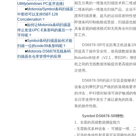
相互分离的一维激光扫描技术和二维
Utility(windows PC蓝牙连接)
■
Motorola/Symbol条码扫描器
二维条码的一维激光扫描产品。企业
中那些可以支持ISBT-128
度和扫描质量。超凡的运动容差特性
Concatenation？
即便条码印制粗糙或受损，扫描器也
■
如何让Motorola条码扫描器
具备直观的瞄准模式和无死角全向扫
停止发送UPC-E条形码的最后一个
常工作。
字符呢？
■
Symbol条码扫描器如何才能
DS6878-SR可在距离主机设备
扫描一位的code39条形码呢？
■
Motorola DS6878无线条码
而提高了操作安全性，使高级数据采
扫描器在仓库管理中的应用
Buluetooth技术（V2.1，带E
机之间的无线数据传输提供更高级的
次使用。
DS6878-SR的设计宗旨是能
设备达到摩托罗拉严格的跌落规格要求
的冲击，IP43密封标准可保护敏感
在日常使用中发生了难以避免的跌落
靠的操作性能。
Symbol DS6878-SR特性:
1、全面的高级数据捕捉能力
- 无需购买多种设备 － 可捕捉一维、二维
- 可选的免持投射底座可实现额外的