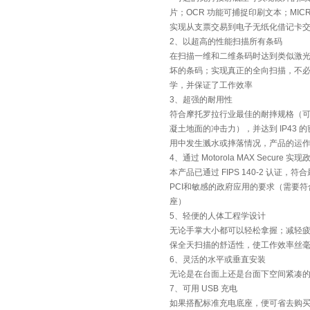
片；OCR 功能可捕捉印刷文本；MI
实现从支票交易到电子无纸化借记卡
2、以超高的性能扫描所有条码
在扫描一维和二维条码时达到类似激
坏的条码；实现真正的全向扫描，不
学，并保证了工作效率
3、超强的耐用性
符合摩托罗拉行业最佳的耐摔规格（可承受
凝土地面的冲击力），并达到 IP43
用中发生溅水或摔落情况，产品的运
4、通过 Motorola MAX Secure 
本产品已通过 FIPS 140-2 认证，
PCI和敏感的政府应用的要求（需要符合 F
座）
5、轻便的人体工程学设计
无论手掌大小都可以轻松拿握；减轻
保全天扫描的舒适性，使工作效率丝
6、灵活的水平或垂直安装
无论是在台面上还是台面下空间紧凑
7、可用 USB 充电
如果搭配标准充电底座，便可省去购