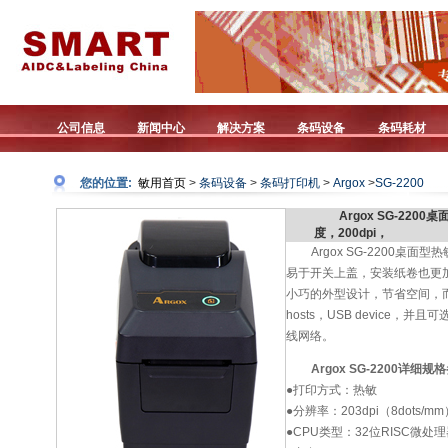
公司信息
新闻中心
解决方案
条码设备
条码耗材
您的位置:
敏用首页
>
条码设备
>
条码打印机
>
Argox
>
SG-2200
Argox SG-22
度，200dpi，
Argox SG-2200
易于开关上盖，安装纸卷也更
小巧的外型设计，节省空间，
hosts，USB device，并且可选配
线网络。
Argox SG-2200详细规
●打印方式：热敏
●分辨率：203dpi（8dots/mm
●CPU类型：32位RISC微处