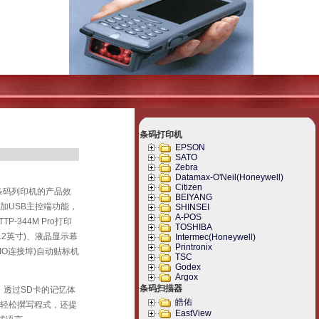
条码打印机
EPSON
SATO
Zebra
Datamax-O'Neil(Honeywell)
Citizen
型条码列印机的产品效
BEIYANG
外增加USB主控端功能，
SHINSEI
A-POS
344M Pro打印
TOSHIBA
.2英寸)、液晶显示幕
Intermec(Honeywell)
Printronix
IO连接埠)自动贴标机
TSC
Godex
Argox
条码扫描器
式集，透过SD卡的记忆体
皓佑
您轻松撰写程式，还提
EastView