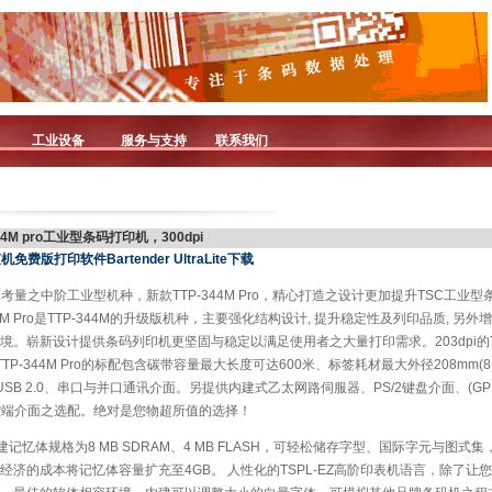
工业设备
服务与支持
联系我们
344M pro工业型条码打印机，300dpi
费版打印软件Bartender UltraLite下载
考量之中阶工业型机种，新款TTP-344M Pro，精心打造之设计更加提升TSC工业
4M Pro是TTP-344M的升级版机种，主要强化结构设计, 提升稳定性及列印品质, 另
。崭新设计提供条码列印机更坚固与稳定以满足使用者之大量打印需求。203dpi的TTP-
P-344M Pro的标配包含碳带容量最大长度可达600米、标签耗材最大外径208mm(8
SB 2.0、串口与并口通讯介面。另提供内建式乙太网路伺服器、PS/2键盘介面、(GP
控端介面之选配。绝对是您物超所值的选择！
Pro内建记忆体规格为8 MB SDRAM、4 MB FLASH，可轻松储存字型、国际字元与图
经济的成本将记忆体容量扩充至4GB。 人性化的TSPL-EZ高阶印表机语言，除了让