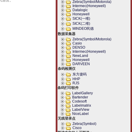
式语言。
Zebra(Symbol/Motorola)
Intermec(Honeywell)
Datalogic
Honeywell
SICK(一维)
SICK(二维)
MINDEO民德
数据采集器
Zebra(Symbol/Motorola)
Casio
DENSO
Intermec(Honeywell)
NewLand
Honeywell
DARVEEN
条码检测仪
东方捷码
HHP
RJS
条码打印软件
LabelGallery
Bartender
Codesoft
Labelmatrix
LabelView
NiceLabel
无线登录点
Zebra(Symbol)
Cisco