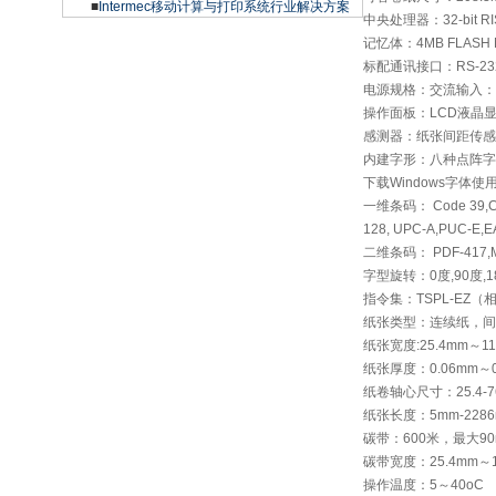
■
Intermec移动计算与打印系统行业解决方案
中央处理器：32-bit RI
记忆体：4MB FLASH 
标配通讯接口：RS-232C(
电源规格：交流输入：10
操作面板：LCD液晶显
感测器：纸张间距传感
内建字形：八种点阵字体，一套
下载Windows字体使
一维条码： Code 39,Code 
128, UPC-A,PUC-E,E
二维条码： PDF-417,Ma
字型旋转：0度,90度,18
指令集：TSPL-EZ（相容
纸张类型：连续纸，间
纸张宽度:25.4mm～1
纸张厚度：0.06mm～0
纸卷轴心尺寸：25.4-7
纸张长度：5mm-228
碳带：600米，最大
碳带宽度：25.4mm～1
操作温度：5～40oC