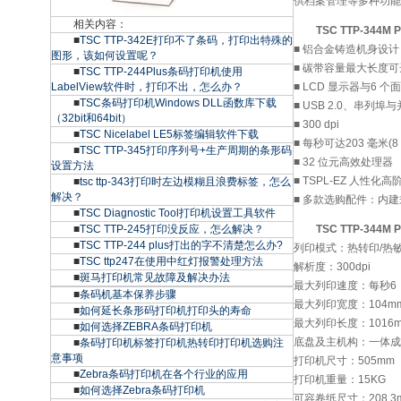
供档案管理等多种功能
相关内容：
TSC TTP-344
■
TSC TTP-342E打印不了条码，打印出特殊的
■ 铝合金铸造机身设计
图形，该如何设置呢？
■ 碳带容量最大长度可
■
TSC TTP-244Plus条码打印机使用
LabelView软件时，打印不出，怎么办？
■ LCD 显示器与6 
■
TSC条码打印机Windows DLL函数库下载
■ USB 2.0、串列
（32bit和64bit）
■ 300 dpi
■
TSC Nicelabel LE5标签编辑软件下载
■ 每秒可达203 毫米(
■
TSC TTP-345打印序列号+生产周期的条形码
■ 32 位元高效处理器
设置方法
■ TSPL-EZ 人性
■
tsc ttp-343打印时左边模糊且浪费标签，怎么
解决？
■ 多款选购配件：内建
■
TSC Diagnostic Tool打印机设置工具软件
■
TSC TTP-245打印没反应，怎么解决？
TSC TTP-344
■
TSC TTP-244 plus打出的字不清楚怎么办?
列印模式：热转印/热
■
TSC ttp247在使用中红灯报警处理方法
解析度：300dpi
■
斑马打印机常见故障及解决办法
最大列印速度：每秒6〞(
■
条码机基本保养步骤
最大列印宽度：104mm
■
如何延长条形码打印机打印头的寿命
最大列印长度：1016mm
■
如何选择ZEBRA条码打印机
底盘及主机构：一体成
■
条码打印机标签打印机热转印打印机选购注
意事项
打印机尺寸：505mm（
■
Zebra条码打印机在各个行业的应用
打印机重量：15KG
■
如何选择Zebra条码打印机
可容卷纸尺寸：208.3