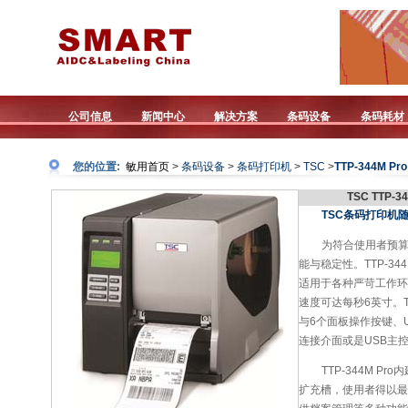
公司信息
新闻中心
解决方案
条码设备
条码耗材
您的位置:
敏用首页
>
条码设备
>
条码打印机
>
TSC
>
TTP-344M Pro
TSC TTP-
TSC条码打印机随机免
为符合使用者预算
能与稳定性。TTP-34
适用于各种严苛工作环境
速度可达每秒6英寸。TT
与6个面板操作按键、U
连接介面或是USB主
TTP-344M 
扩充槽，使用者得以最