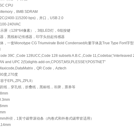
SC CPU
Memory，8MB SDRAM
2400-115200 bps)，并口，USB 2.0
0-240VAC
示屏（128*64像素），3组LED灯，6组按键
器，黑线标记传感器，印字头抬起传感器
Monotype CG Triumvirate Bold Condensed向量字体及True Type Fo
用
39C ,Code 128UCC,Code 128 subsets A.B.C.,Code 11,Codebar,“interleaved 2
AN and UPC 2(5)dights add-on,CPOST,MSI,PLESSEY,POSTNET”
xicode,DataMatrix，QR Code，Aztech
0度,270度
于EPL,ZPL,ZPLII）
距纸，穿孔纸，折叠纸，黑标纸，吊牌，票券等
18mm
.3mm
6mm
6mm
90mm外径，1英寸碳带滚动条（内卷式和外卷式碳带皆适用）
14mm