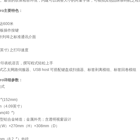
。最佳的软体相容环境，内建可以调整大小的向量字体，可模拟其他品牌条码机之程
M Pro主要特色：
达600米
个面板操作按键
埠与并列埠之标准通讯介面
8 英寸) 之打印速度
化高阶印表机语言，撰写程式轻松上手
式乙太网路伺服器、USB host 可搭配键盘或扫描器、标签剥离模组、标签回卷模组
M Pro详细参数：
敏式
152mm)
（4.09英寸）
(40〞)
型铝合金铸造；金属外壳；含透明视窗设计
W）×270mm（H）×308mm（D）
mm（8.2〞）外径