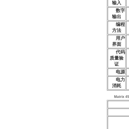
输入
数字
输出
编程
方法
用户
界面
代码
质量验
证
电源
电力
消耗
Matrix