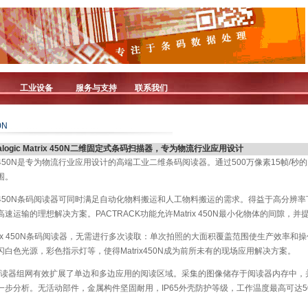
工业设备
服务与支持
联系我们
0N
talogic Matrix 450N二维固定式条码扫描器，专为物流行业应用设计
X 450N是专为物流行业应用设计的高端工业二维条码阅读器。通过500万像素15帧/秒的图
围。
IX 450N条码阅读器可同时满足自动化物料搬运和人工物料搬运的需求。得益于高分
速运输的理想解决方案。PACTRACK功能允许Matrix 450N最小化物体的间隙，
trix 450N条码阅读器，无需进行多次读取：单次拍照的大面积覆盖范围使生产效率
白色光源，彩色指示灯等，使得Matrix450N成为前所未有的现场应用解决方案。
ET阅读器组网有效扩展了单边和多边应用的阅读区域。采集的图像储存于阅读器内存中
一步分析。无活动部件，金属构件坚固耐用，IP65外壳防护等级，工作温度最高可达5