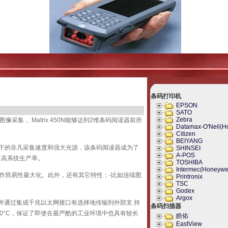
条码打印机
EPSON
SATO
Zebra
像采集， Matrix 450N能够达到2维条码阅读器前所
Datamax-O'Neil(H
Citizen
BEIYANG
辨率下的非凡采集速度和强大光源，该条码阅读器成为了
SHINSEI
A-POS
并提高系统生产率。
TOSHIBA
Intermec(Honeywel
和操作简易性最大化。此外，还有其它特性：-比如连续图
Printronix
TSC
Godex
Argox
，并通过集成千兆以太网接口有选择地传输到外部支 持
条码扫描器
0°C，保证了即使在最严酷的工业环境中也具有较长
皓佑
EastView