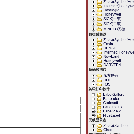
Zebra(Symbol/Moto
Intermec(Honeywel
Datalogic
Honeywell
SICK(一维)
SICK(二维)
MINDEO民德
数据采集器
Zebra(Symbol/Moto
Casio
DENSO
Intermec(Honeywel
NewLand
Honeywell
DARVEEN
条码检测仪
东方捷码
HHP
RJS
条码打印软件
LabelGallery
Bartender
Codesoft
Labelmatrix
LabelView
NiceLabel
无线登录点
Zebra(Symbol)
Cisco