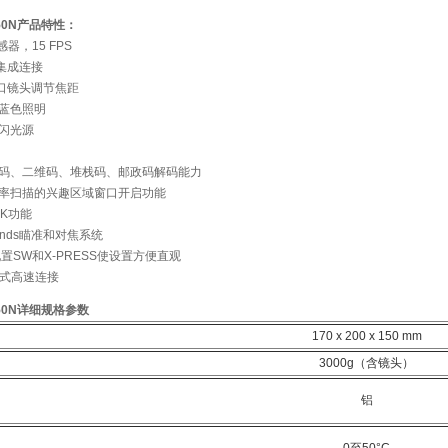
 450N产品特性：
感器，15 FPS
集成连接
卡口镜头调节焦距
和蓝色照明
频闪光源
维码、二维码、堆栈码、邮政码解码能力
帧率扫描的兴趣区域窗口开启功能
CK功能
amonds瞄准和对焦系统
E配置SW和X-PRESS使设置方便直观
嵌入式高速连接
 450N详细规格参数
170 x 200 x 150 mm
3000g（含镜头）
铝