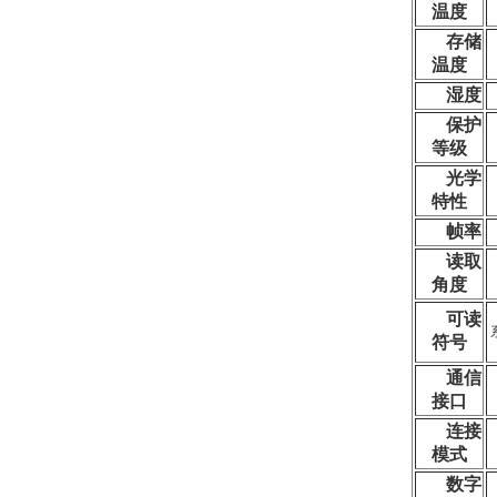
温度
存储
温度
湿度
保护
等级
光学
特性
帧率
读取
角度
可读
符号
通信
接口
连接
模式
数字