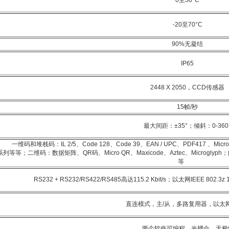
0至50°C
-20至70°C
90%无凝结
IP65
2448 X 2050，CCD传感器
15帧/秒
最大间距：±35°；倾斜：0-360
一维码和堆栈码：IL 2/5、Code 128、Code 39、EAN / UPC、PDF417 、Micro
系列等等；二维码：数据矩阵、QR码、Micro QR、Maxicode、Aztec、Microglyp
等
RS232 + RS232/RS422/RS485高达115.2 Kbit/s；以太网IEEE 802.
直连模式，主/从，多路复用器，以太
两个软件可编程，光耦合，无极