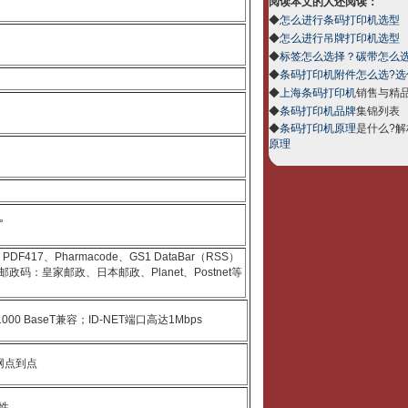
阅读本文的人还阅读：
◆
怎么进行条码打印机选型
◆
怎么进行吊牌打印机选型
◆
标签怎么选择？碳带怎么
◆
条码打印机附件怎么选?选
◆
上海条码打印机
销售与精
◆
条码打印机品牌
集锦列表
◆
条码打印机原理
是什么?解
原理
°
 PDF417、Pharmacode、GS1 DataBar（RSS）
h；邮政码：皇家邮政、日本邮政、Planet、Postnet等
3z 1000 BaseT兼容；ID-NET端口高达1Mbps
网点到点
性