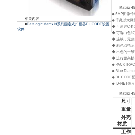
Matrix
◆ 5MP图像传
相关内容：
◆ 千兆以太网
■
Datalogic Martix N系列固定式扫描器DL.CODE设置
◆ 可通过C
软件
◆ 可选白色
◆ 连续，无
◆ 彩色点指示
◆ 出色的一
◆ 进行更高
◆ PACKTRA
◆ Blue Di
◆ DL.COD
◆ ID-NET
Matrix
尺寸
重量
外壳
材质
工作