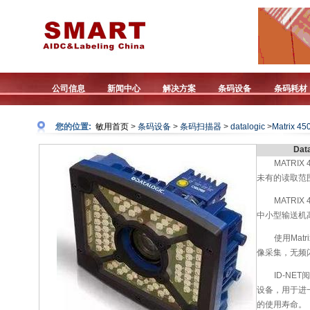
公司信息
新闻中心
解决方案
条码设备
条码耗材
您的位置:
敏用首页
>
条码设备
>
条码扫描器
>
datalogic
>
Matrix 45
Da
MATRI
未有的读取范
MATR
中小型输送机高
使用Ma
像采集，无频闪
ID-N
设备，用于进
的使用寿命。