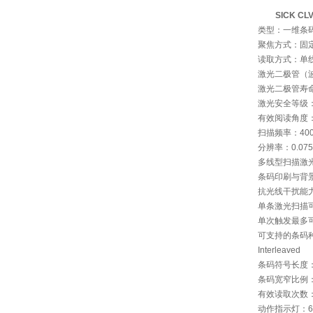
SICK CL
类型：一维条
聚焦方式：固
读取方式：单线
激光二极管（波
激光二极管寿命
激光安全等级：Cl
有效阅读角度：
扫描频率：400-
分辨率：0.07
多线型扫描激光
条码印刷与背景
抗光线干扰能力
单条激光扫描可
单次触发最多可
可支持的条码种类：
Interleaved
条码符号长度：
条码宽窄比例：
有效读取次数：
动作指示灯：6