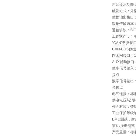
声音提示功能
触发方式：外部
数据输出接口：R
数据传输速率：24
通信协议：SI
工作状态：可
"CAN"数据接
CAN-BUS数据传输
以太网接口：10/1
AUX辅助接口：
数字信号输入：
接点
数字信号输出
号接点
电气连接：标准
供电电压与消耗功率
外壳材质：铸
工业保护等级/保护
EMC测试：射频干
震动/撞击测试：60
产品重量：标准