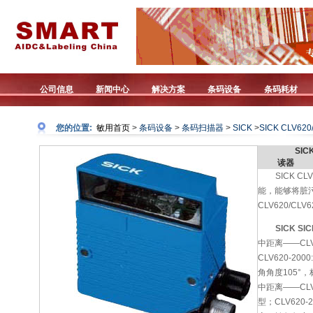
公司信息
新闻中心
解决方案
条码设备
条码耗材
您的位置:
敏用首页
>
条码设备
>
条码扫描器
>
SICK
>
SICK CLV620
SIC
读器
SICK 
能，能够将脏
CLV620/C
SICK SI
中距离——CLV
CLV620-2
角角度105°
中距离——CLV
型；CLV620