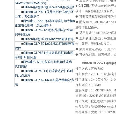
◆ 全金属打印机芯设计，确
S4xx/S5xx/S6xx/S7xx)
◆ CITIZEN(西铁城)独
■
Citizen条码打印机Nicelabel驱动程序
设计，确保标签的快速安装、
■
Citizen CLP-631只是送纸什么都打不
出来，怎么解决？
◆ 可调节的标签感测器可以
■
西铁城CL-S631条码机连续打印大概8
◆ 配备16 MB of DRAM and
张左右会报错，怎么回事？
量打印数据任务。
■
Citizen CLP621在纺织品测试行业标
◆ 采用超强32-bit RIS
识中的应用
◆ 全新的通讯界面，标准配置
■
Citizen条码打印机Windows驱动程序
■
Citizen CLP-521/621/631打印机设置
卡、并行、无线LAN接口。
软件
◆ 采用内置电源设计，用户
■
Citizen CLP631扫描条码后打印出现
◆ 可选配剥纸、裁刀模组，
滞后打印的问题
■
西铁城(Citizen)条码打印机印头寿命
Citizen CL-S521详细
长的奥妙
打印方式：直热方式
■
Citizen CLP631对热缩管进行打印时
打印精度：200 DPI（8点/毫
的几点注意
打印速度：1～6英寸/秒（2.54
■
Citizen CLP-621/631机器故障解决方
法
打印宽度：104MM
主板内存：16MB SDRAM，4M
处 理 器：32位RISC高速处
打印模式：批处理模式/撕纸模
介质类型：卷状/折叠的热敏
标签规格：宽度19.5-118mm，