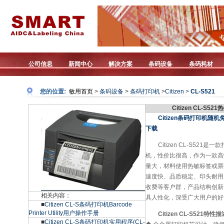
公司信息
新闻中心
解决方案
条码设备
条码耗材
您的位置:
敏用首页
>
条码设备
>
条码打印机
>
Citizen
>
CL-S521
Citizen CL-
Citizen条码打印机随机免费版
下载
Citizen CL-S52
机，性价比很高，作为一款高
量大，材料使用热敏标签或票
速度快、品质稳定、印头耐用
收费等客户群，产品结构创新
相关内容：
具人性化，深受广大用户的好
■
Citizen CL-S条码打印机Barcode
Printer Utility用户操作手册
Citizen CL-S521特性
■
Citizen CL-S条码打印机实用程序(CL-