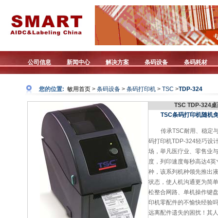
公司信息
新闻中心
解决方案
条码设备
条码耗材
您的位置:
敏用首页
>
条码设备
>
条码打印机
>
TSC
>
TDP-324
TSC TDP-3
TSC条码打印机随机免费版
传承TSC耐用、稳定
码打印机TDP-324轻巧
场，举凡医疗业、零售业与资产
度，列印速度每秒高达4英
种，该系列机种领先推出
状态，使人机沟通更为简
松整合网路、单机操作键
印机零配件的不愉快经验吗？
远离配件遗失的困扰！其