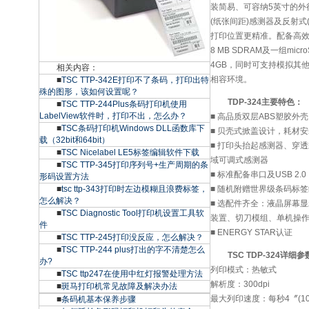
装简易、可容纳5英寸的外
(纸张间距)感测器及反射式
打印位置更精准。配备高效能20
8 MB SDRAM及一组m
4GB，同时可支持模拟其
相关内容：
相容环境。
■
TSC TTP-342E打印不了条码，打印出特
殊的图形，该如何设置呢？
TDP-324主要特色：
■
TSC TTP-244Plus条码打印机使用
LabelView软件时，打印不出，怎么办？
■ 高品质双层ABS塑胶外壳
■
TSC条码打印机Windows DLL函数库下
■ 贝壳式掀盖设计，耗材
载（32bit和64bit）
■ 打印头抬起感测器、穿透
■
TSC Nicelabel LE5标签编辑软件下载
域可调式感测器
■
TSC TTP-345打印序列号+生产周期的条
■ 标准配备串口及USB 2.0
形码设置方法
■
tsc ttp-343打印时左边模糊且浪费标签，
■ 随机附赠世界级条码标
怎么解决？
■ 选配件齐全：液晶屏幕
■
TSC Diagnostic Tool打印机设置工具软
装置、切刀模组、单机操
件
■ ENERGY STAR认证
■
TSC TTP-245打印没反应，怎么解决？
■
TSC TTP-244 plus打出的字不清楚怎么
TSC TDP-324详细
办?
列印模式：热敏式
■
TSC ttp247在使用中红灯报警处理方法
解析度：300dpi
■
斑马打印机常见故障及解决办法
最大列印速度：每秒4〞(10
■
条码机基本保养步骤