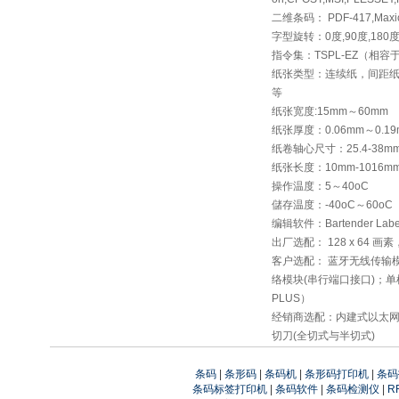
二维条码： PDF-417,Maxico
字型旋转：0度,90度,180度
指令集：TSPL-EZ（相容于EP
纸张类型：连续纸，间距
等
纸张宽度:15mm～60mm
纸张厚度：0.06mm～0.19
纸卷轴心尺寸：25.4-38m
纸张长度：10mm-1016m
操作温度：5～40oC
儲存温度：-40oC～60oC
编辑软件：Bartender Labeli
出厂选配： 128 x 64
客户选配： 蓝牙无线传输模块(
络模块(串行端口接口)；单机操
PLUS）
经销商选配：内建式以太
切刀(全切式与半切式)
条码
|
条形码
|
条码机
|
条形码打印机
|
条码
条码标签打印机
|
条码软件
|
条码检测仪
|
R