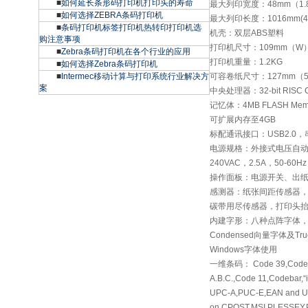
■
如何延长条形码打印机打印头的寿命
最大列印宽度：48mm（1.
■
如何选择ZEBRA条码打印机
最大列印长度：1016mm(4
■
条码打印机标签打印机热转印打印机选
机壳：双层ABS塑料
购注意事项
打印机尺寸：109mm（W）
■
Zebra条码打印机在各个行业的应用
打印机重量：1.2KG
■
如何选择Zebra条码打印机
■
Intermec移动计算与打印系统行业解决方
可容卷纸尺寸：127mm（
案
中央处理器：32-bit RISC 
记忆体：4MB FLASH M
可扩展内存至4GB
标配通讯接口：USB2.0，
电源规格：外接式电压自动
240VAC，2.5A，50-60
操作面板：电源开关、出纸键
感测器：纸张间距传感器，
碳带用尽传感器，打印头
内建字形：八种点阵字体，一套Mon
Condensed向量字体及Tr
Windows字体使用
一维条码： Code 39,Code 3
A.B.C.,Code 11,Codebar,“
UPC-A,PUC-E,EAN and UP
on,CPOST,MSI,PLESSEY