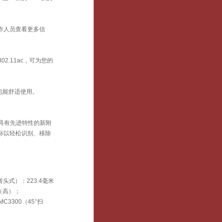
工作人员查看更多信
2.11ac，可为您的
也能舒适使用。
多具有先进特性的新附
指标以轻松识别、移除
旋转头式）：223.4毫米
米（高）；
C3300（45°扫