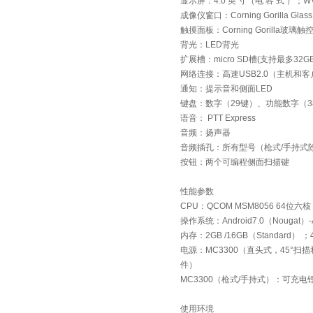
显示屏：4.0 英 寸（电 容 式 ）；
成像仪窗口：Corning Gorilla Glass
触摸面板：Corning Gorilla玻
背光：LED背光
扩展槽：micro SD槽(支持最多32G
网络连接：高速USB2.0（主机和
通知：提示音和侧面LED
键盘：数字（29键）、功能数字（3
语音： PTT Express
音频：扬声器
音频插孔：所有型号（枪式/手持式除外）：
按钮：两个可编程侧面扫描键
性能参数
CPU：QCOM MSM8056 64位
操作系统：Android7.0（Nouga
内存：2GB /16GB（Standard） ；
电源：MC3300（直头式，45°扫
件）
MC3300（枪式/手持式）：可充电
使用环境