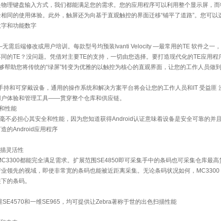
是物理键盘输入方式，我们都能满足您的需求。您的应用程序可以利用整个显示屏，而
相同的使用体验。此外，触屏还为向基于直观触控的界面迁移“铺平了道路”。您可以
数字和功能数字
需后端修改或用户培训。每款型号均预装Ivanti Velocity —最常用的TE 软件之
同的TE？没问题。凭借对主要TE的支持，一切由您选择。要打造现代化的TE应用程
ouch TE，能够帮助您将传统的“绿屏”转变为优雅的以触控为核心的直观界面，让您的工作人员
roid手持和可穿戴设备，通用的操作系统和解决方案平台将会让您的工作人员和IT 受益匪
用户体验和管理工具——贯穿整个仓库和供应链。
全和性能
备，您丝毫不必担心其安全和性能，因为您知道获得Android认证意味着设备是安全可靠的
的Android应用程序
扫描灵活性
C3300都能完全满足需求。扩展范围SE4850即可采集手中的条码也可采集仓库最高
凭借行业领先的视域，即使非常宽的条码也能被近距离采集。无论条码状况如何，MC3300
装下的条码。
E4570和一维SE965，均可提供让Zebra著称于世的出色扫描性能