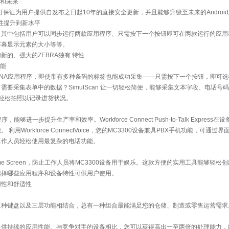
在和未来
r Android可保证为用户提供自发布之日起10年的直接安全更新，并且能够升级至未来的Androi
用性提升到新水平
。其中包括用户可以同步运行两款应用程序、只需按下一个按钮即可在两款运行的应用
屏幕显示元素的大小等等。
添加新的、强大的ZEBRA独有 特性
功能
bility DNA应用程序，即使带有多种条码的标签也能成功采集——只需按下一个按钮，即
要采集表单中的数据？SimulScan 让一切轻松简便，能够采集文本字段、电话号
可轻松拍照以记录进货状况。
程序，能够进一步提升生产率和效率。Workforce Connect Push-to-Talk Expres
用Workforce ConnectVoice，您的MC3300设备兼具PBX手机功能，可通
工作人员轻松使用最复杂的电话功能。
prise Home Screen，防止工作人员将MC3300设备用于娱乐。这款方便的实用工具能够
选择哪些应用程序和设备特性可供用户使用。
用性和舒适性
三种键盘以及三层功能相结合，总有一种组合最能满足您的仓储、制造或零售运营需求
供持续的应用性能。与竞争对手的设备相比，您可以获得高出一至两倍的处理能力，8