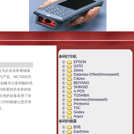
条码打印机
EPSON
SATO
Zebra
现在为企业业务领域做
Datamax-O'Neil(Honeywell)
产品，MC3300为
Citizen
BEIYANG
以创建充分发挥触控优
SHINSEI
发和部署前所未有的简
A-POS
TOSHIBA
款出色的设备采用了轻
Intermec(Honeywell)
3300能够让您尽享
Printronix
TSC
持。
Godex
Argox
条码扫描器
皓佑
EastView