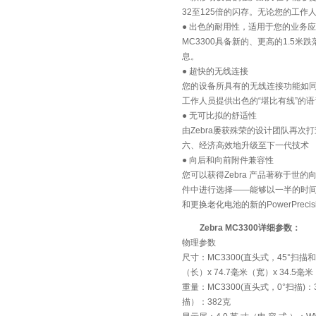
32至125倍的闪存。无论您的工作
● 出色的耐用性，适用于您的业务
MC3300具备新的、更高的1.5米
息。
● 超快的无线连接
您的设备所具有的无线连接功能如同设
工作人员提供出色的“堪比有线”的
● 无可比拟的舒适性
由Zebra屡获殊荣的设计团队再次
六、经济高效地升级至下一代技术
● 向后和向前附件兼容性
您可以获得Zebra 产品著称于世
件中进行选择——能够以一半的时间对
和更换老化电池的新的PowerPreci
Zebra MC3300详细参数：
物理参数
尺寸：MC3300(直头式，45°扫描和0
（长）x 74.7毫米（宽）x 34.5毫
重量：MC3300(直头式，0°扫描)：
描）：382克