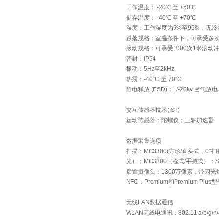
工作温度： -20℃ 至 +50℃
储存温度： -40℃ 至 +70℃
湿度：工作湿度为5%至95%，无冷
跌落规格：室温条件下，可承受多次
滚动规格：可承受1000次1米滚动
密封：IP54
振动：5Hz至2kHz
热震：-40°C 至 70°C
静电释放 (ESD)：+/-20kv 空气放电；
交互传感器技术(IST)
运动传感器：陀螺仪；三轴加速器
数据采集选项
扫描：MC3300(方形/直头式，0°扫描
光）；MC3300（枪式/手持式）：SE9
后置摄像头：1300万像素，带闪光灯（
NFC：Premium和Premium Plu
无线LAN数据通信
WLAN无线电通讯：802.11 a/b/g/n/ac/