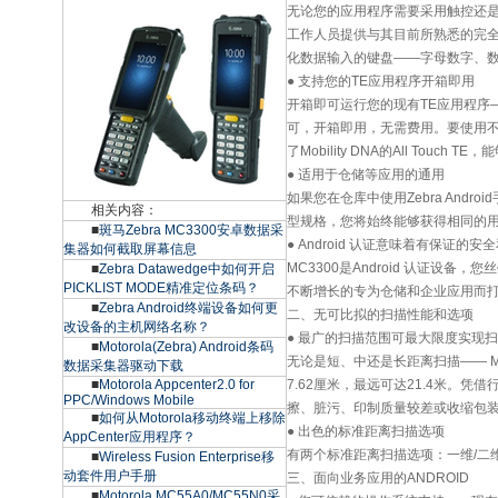
无论您的应用程序需要采用触控还
工作人员提供与其目前所熟悉的完全
化数据输入的键盘——字母数字、
● 支持您的TE应用程序开箱即用
开箱即可运行您的现有TE应用程序—无
可，开箱即用，无需费用。要使用不
了Mobility DNA的All T
● 适用于仓储等应用的通用
如果您在仓库中使用Zebra And
相关内容：
型规格，您将始终能够获得相同的
■
斑马Zebra MC3300安卓数据采
● Android 认证意味着有保证的安
集器如何截取屏幕信息
MC3300是Android 认证设
■
Zebra Datawedge中如何开启
PICKLIST MODE精准定位条码？
不断增长的专为仓储和企业应用而打造
■
Zebra Android终端设备如何更
二、无可比拟的扫描性能和选项
改设备的主机网络名称？
● 最广的扫描范围可最大限度实现
■
Motorola(Zebra) Android条码
无论是短、中还是长距离扫描—— M
数据采集器驱动下载
■
Motorola Appcenter2.0 for
7.62厘米，最远可达21.4米。
PPC/Windows Mobile
擦、脏污、印制质量较差或收缩包
■
如何从Motorola移动终端上移除
● 出色的标准距离扫描选项
AppCenter应用程序？
有两个标准距离扫描选项：一维/二维S
■
Wireless Fusion Enterprise移
动套件用户手册
三、面向业务应用的ANDROID
■
Motorola MC55A0/MC55N0采