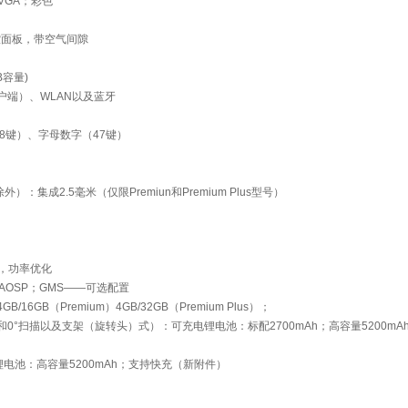
WVGA；彩色
璃触控面板，带空气间隙
B容量)
客户端）、WLAN以及蓝牙
8键）、字母数字（47键）
集成2.5毫米（仅限Premiun和Premium Plus型号）
六核，功率优化
t）-AOSP；GMS——可选配置
4GB/16GB（Premium）4GB/32GB（Premium Plus）；
描和0°扫描以及支架（旋转头）式）：可充电锂电池：标配2700mAh；高容量5200m
锂电池：高容量5200mAh；支持快充（新附件）