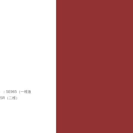
式）：SE965（一维激
50SR（二维）