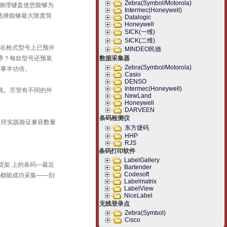
Zebra(Symbol/Motorola)
物理键盘使您能够为
Intermec(Honeywell)
选择能够最大限度简
Datalogic
Honeywell
SICK(一维)
SICK(二维)
一，在枪式型号上已预许
MINDEO民德
序？每款型号还预装
数据采集器
Zebra(Symbol/Motorola)
做到事半功倍。
Casio
DENSO
Intermec(Honeywell)
 浅。尽管有不同的外
NewLand
Honeywell
DARVEEN
条码检测仪
并且经实践验证兼容数量
东方捷码
HHP
RJS
条码打印软件
LabelGallery
货架 上的条码—最近
Bartender
Codesoft
 都能成功采集——刮
Labelmatrix
LabelView
NiceLabel
无线登录点
Zebra(Symbol)
Cisco