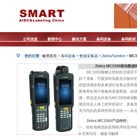
公司信息
新闻中心
解决方案
条码设备
条码耗材
您的位置:
敏用首页
>
条码设备
>
数据采集器
>
Zebra/Symbol
>
MC3
Zebra MC3300移动数
MC3300能够让您轻松迁移至
好了准备，可提供经实践充分验证的
您提供现在和未来进行业务运营所需
势来简化用户体验的直观界面。由强大应
便，而且还允许您为MC3300移
便且符合人体工程学的设计，具备宽
无与伦比的多样性和灵活性——从仓库
Zebra MC3300产品特性:
一、轻松地将您的应用程序转至AND
● 完美结合：键盘与触屏