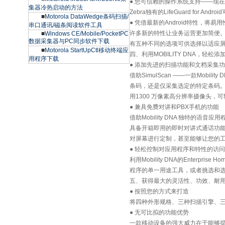
● 您可信赖的操作系统支持——现
集器冷热启动的方法
Zebra独有的LifeGuard fo
■
Motorola DataWedge条码扫描/
● 凭借最新的Android特性，将易
串口通讯/磁条阅读软件工具
许多新的特性让业务运营更加简便
■
Windows CE/Mobile/PocketPC
数据采集器与PC同步软件下载
有五种不同的选项可供选择以适应
■
Motorola StartUpCtl移动终端应
四、利用MOBILITY DNA，轻松
用程序下载
● 添加先进的扫描功能和文档采集
借助SimulScan ——一款Mo
条码，还是仅采集选定的特定条码。需
用1300 万像素高分辨率摄像头，
● 兼具免费对讲和PBX手机的功能
借助Mobility DNA 独特的语音应用
具备开箱即用的即时对讲式通话功能。 利
对屏幕进行定制，甚至能够让您的
● 轻松控制对应用程序和特性的访问
利用Mobility DNA的Enter
程序的单一用途工具，或者挑选和
五、获得最大的灵活性、功效、耐
● 按照您的方式来打造
将四种外形规格、三种扫描引擎、
● 无可比拟的功能优势
一款移动设备的强大威力在于能够提