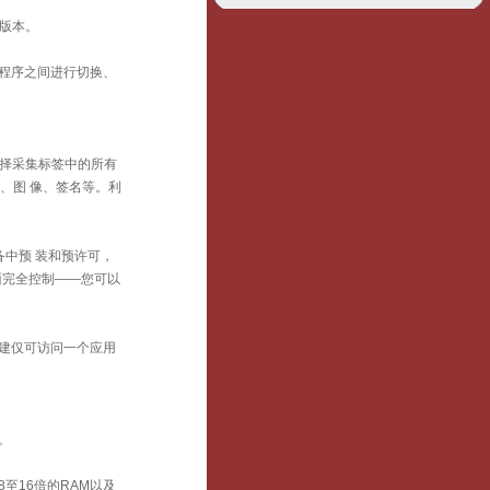
d版本。
程序之间进行切换、
可选择采集标签中的所有
码、图 像、签名等。利
s在设备中预 装和预许可，
过界面完全控制——您可以
轻松创建仅可访问一个应用
。
至16倍的RAM以及