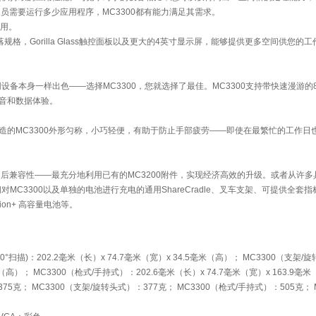
人员需要运行多少应用程序，MC3300都有能力满足其需求。
应用。
跌落规格，Gorilla Glass触控面板以及更大的4英寸显示屏，能够提供更多空间供您的
备本身一样出色——选择MC3300，您就选择了最佳。MC3300支持带快速漫游的80
语音和数据体验。
打造的MC3300外形匀称，小巧轻便，有助于防止手部疲劳——即使在最繁忙的工作日
的向后兼容性——最充分地利用已有的MC3200附件，实现经济高效的升级。或者从许
MC3300以及单独的电池进行充电的通用ShareCradle、叉车支架、可提供全套
sion+ 高容量电池等。
°扫描)：202.2毫米（长）x 74.7毫米（宽）x 34.5毫米（高）； MC3300（支架/
米（高）； MC3300（枪式/手持式）：202.6毫米（长）x 74.7毫米（宽）x 163.9毫
375克； MC3300（支架/旋转头式）：377克； MC3300（枪式/手持式）：505克； M