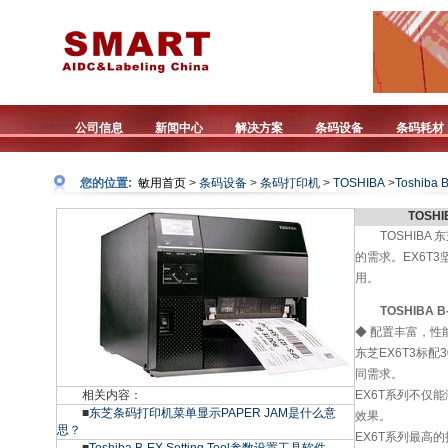
公司信息
新闻中心
解决方案
条码设备
条码耗材
您的位置:
敏用首页
>
条码设备
>
条码打印机
>
TOSHIBA
>
Toshiba 
TOSH
TOSHIB
的需求。EX6T
用。
TOSHIBA 
◆ 配置丰富，性
东芝EX6T3标配
同需求。
相关内容：
EX6T系列不仅
■
东芝条码打印机菜单显示PAPER JAM是什么意
效果。
思？
EX6T系列最高