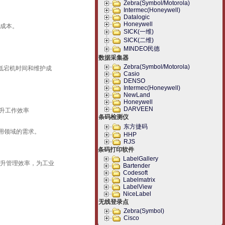
Zebra(Symbol/Motorola)
Intermec(Honeywell)
Datalogic
Honeywell
用成本。
SICK(一维)
SICK(二维)
MINDEO民德
数据采集器
Zebra(Symbol/Motorola)
低宕机时间和维护成
Casio
DENSO
Intermec(Honeywell)
NewLand
Honeywell
DARVEEN
提升工作效率
条码检测仪
东方捷码
应用领域的需求。
HHP
RJS
条码打印软件
LabelGallery
，提升管理效率，为工业
Bartender
Codesoft
Labelmatrix
LabelView
NiceLabel
无线登录点
Zebra(Symbol)
Cisco