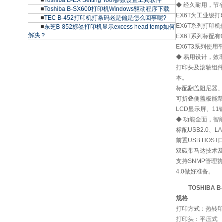
■
Toshiba B-EX Setting Tool参数设置工具软件
◆ 经久耐用，节
■
Toshiba B-SX600打印机Windows驱动程序下载
EX6T为工业级
■
TEC B-452打印机打条码老是偏是怎么回事呢?
EX6T系列打印
■
东芝B-852标签打印机显示excess head temp如何
解决？
EX6T系列标配有
EX6T3系列使
◆ 易用设计，效
打印头及滚轴组
本。
标配翻盖阻尼器、
可折叠侧盖板能帮
LCD显示屏、1
◆ 功能全面，智
标配USB2.0
前置USB HO
双碳带马达技术
支持SNMP管理
4.0做好准备。
TOSHIBA 
规格
打印方式：热转印
打印头：平压式