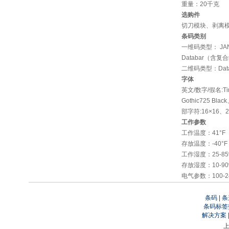
重量：20千克
选购件
切刀模块、剥离模
条码类别
一维码类型： JAN8/
Databar（含复
二维码类型：Data M
字体
英文/数字/假名:Time
Gothic725 B
部字符:16×16、
工作参数
工作温度：41°F（5
存放温度：-40°F（
工作湿度：25-8
存放湿度：10-9
电气参数：100-240
条码
|
条
条码标签
解决方案