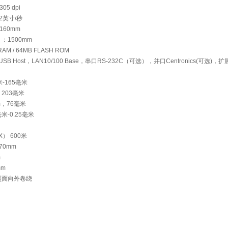
05 dpi
2英寸/秒
160mm
：1500mm
M / 64MB FLASH ROM
SB Host，LAN10/100 Base，串口RS-232C（可选），并口Centronics(可选)
-165毫米
203毫米
，76毫米
米-0.25毫米
） 600米
70mm
m
mm
墨面向外卷绕