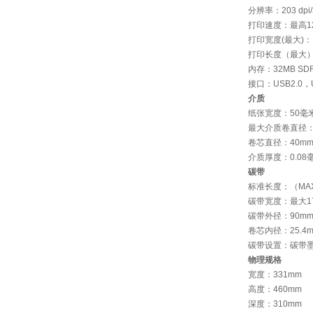
分辨率：203 dpi/3
打印速度：最高1
打印宽度(最大)：
打印长度（最大）
内存：32MB SDRA
接口：USB2.0，U
介质
纸张宽度：50毫米
最大介质卷直径：
卷芯直径：40mm
介质厚度：0.08毫
碳带
标准长度：（MAX
碳带宽度：最大1
碳带外径：90m
卷芯内径：25.4
碳带设置：碳带
物理规格
宽度：331mm
高度：460mm
深度：310mm