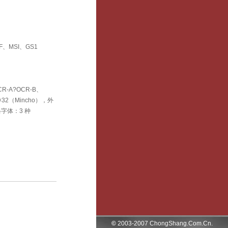
TF、MSI、GS1
、OCR-A?OCR-B、
2×32（Mincho），外
格字体：3 种
©
2003-2007 ChongShang.Com.Cn.