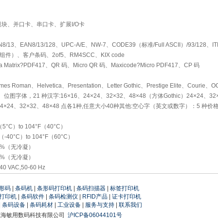
块、并口卡、串口卡、扩展I/O卡
13、EAN8/13/128、UPC-A/E、NW-7、CODE39（标准/Full ASCII）/93/128、I
合组件）、客户条码、2of5、RM4SCC、KIX code
atrix?PDF417、QR 码、Micro QR 码、Maxicode?Micro PDF417、CP 码
s Roman、Helvetica、Presentation、Letter Gothic、Prestige Elite、Courie
lack、位图字体，21 种汉字:16×16、24×24、32×32、48×48（方体Gothic）24×24、3
24×24、32×32、48×48 点各1种,任意大小40种其他:空心字（英文或数字）：5 种价
°C）to 104°F（40°C）
-40°C）to 104°F（60°C）
5%（无冷凝）
0%（无冷凝）
 VAC,50-60 Hz
形码
|
条码机
|
条形码打印机
|
条码扫描器
|
标签打印机
打印机
|
条码软件
|
条码检测仪
|
RFID产品
|
证卡打印机
|
条码设备
|
条码耗材
|
工业设备
|
服务与支持
|
联系我们
上海敏用数码科技有限公司
沪ICP备06044101号