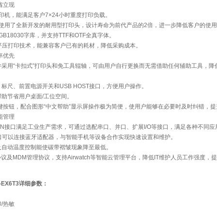
省立现
打印机，能满足客户7×24小时重度打印负载。
机使用了全新开发的耐用型打印头，设计寿命为前代产品的2倍，进一步降低客户的使
GB18030字库，并支持TTF和OTF全真字体。
用平压打印技术，能兼容客户已有的耗材，降低采购成本。
率优先
件采用“卡扣式”打印头和免工具辊轴，可由用户自行更换而无需借助任何辅助工具，降
标尺、前置电源开关和USB HOST接口，方便用户操作。
助节省用户桌面/工位空间。
1键按钮，配合图形“中文帮助”显示屏操作极为简便，使用户能够在必要时及时纠错，
能管理
、LAN接口满足工业生产需求，可通过选配串口、并口、扩展I/O等接口，满足各种不同
ST口可以连接蓝牙适配器，与智能手机等设备合作实现快速设置和维护。
及自动温度控制能使碳带褶皱现象降至最低。
协议及MDM管理协议，支持Airwatch等智能云管理平台，降低IT维护人员工作强度
B-EX6T3详细参数：
/热敏