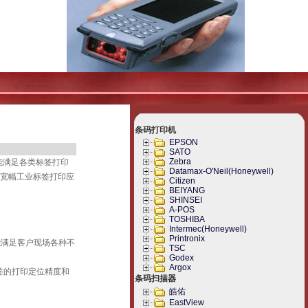
条码打印机
EPSON
SATO
Zebra
，能满足各类标签打印
Datamax-O'Neil(Honeywell)
跑宽幅工业标签打印应
Citizen
BEIYANG
SHINSEI
A-POS
TOSHIBA
Intermec(Honeywell)
Printronix
，能满足客户现场各种不
TSC
Godex
Argox
签的打印定位精度和
条码扫描器
皓佑
EastView