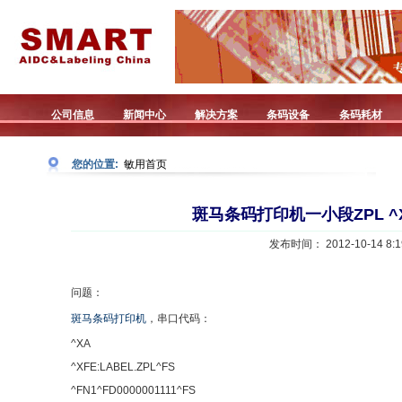
公司信息
新闻中心
解决方案
条码设备
条码耗材
您的位置:
敏用首页
斑马条码打印机一小段ZPL ^
发布时间： 2012-10-14 8:1
问题：
斑马条码打印机
，串口代码：
^XA
^XFE:LABEL.ZPL^FS
^FN1^FD0000001111^FS