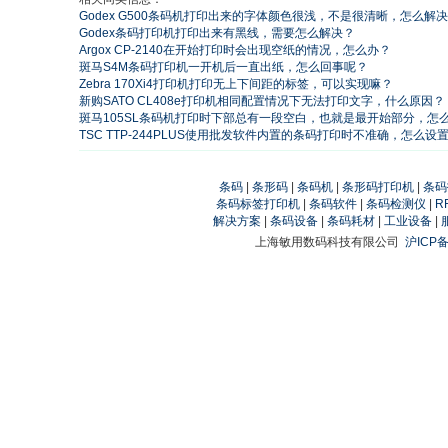
Godex G500条码机打印出来的字体颜色很浅，不是很清晰，怎么解
Godex条码打印机打印出来有黑线，需要怎么解决？
Argox CP-2140在开始打印时会出现空纸的情况，怎么办？
斑马S4M条码打印机一开机后一直出纸，怎么回事呢？
Zebra 170Xi4打印机打印无上下间距的标签，可以实现嘛？
新购SATO CL408e打印机相同配置情况下无法打印文字，什么原因？
斑马105SL条码机打印时下部总有一段空白，也就是最开始部分，怎
TSC TTP-244PLUS使用批发软件内置的条码打印时不准确，怎么设
条码
|
条形码
|
条码机
|
条形码打印机
|
条码
条码标签打印机
|
条码软件
|
条码检测仪
|
R
解决方案
|
条码设备
|
条码耗材
|
工业设备
|
上海敏用数码科技有限公司
沪ICP备