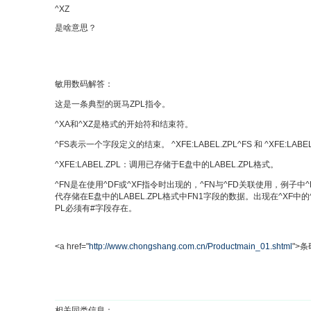
^XZ
是啥意思？
敏用数码解答：
这是一条典型的斑马ZPL指令。
^XA和^XZ是格式的开始符和结束符。
^FS表示一个字段定义的结束。 ^XFE:LABEL.ZPL^FS 和 ^XFE:LABEL
^XFE:LABEL.ZPL：调用已存储于E盘中的LABEL.ZPL格式。
^FN是在使用^DF或^XF指令时出现的，^FN与^FD关联使用，例子中^FN1^
代存储在E盘中的LABEL.ZPL格式中FN1字段的数据。出现在^XF中的^
PL必须有#字段存在。
<a href="
http://www.chongshang.com.cn/Productmain_01.shtml
">条
相关同类信息：