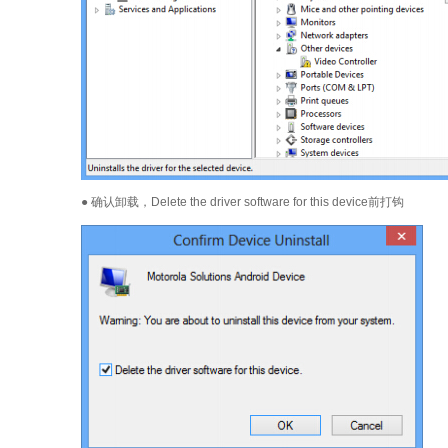
● 确认卸载，Delete the driver software for this device前打钩