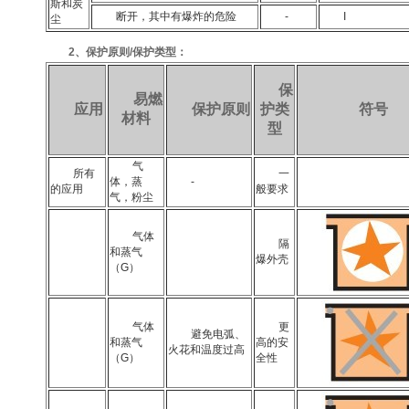
斯和炭
断开，其中有爆炸的危险
-
I
尘
2、保护原则/保护类型：
保
易燃
应用
保护原则
护类
符号
材料
型
气
所有
一
体，蒸
-
的应用
般要求
气，粉尘
气体
隔
和蒸气
爆外壳
（G）
气体
更
避免电弧、
和蒸气
高的安
火花和温度过高
（G）
全性