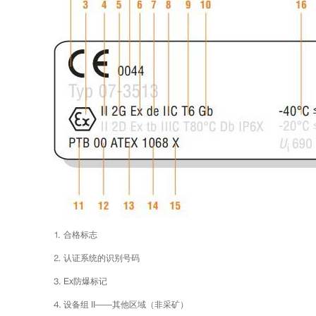
⒈ 合格标志
⒉ 认证系统的识别号码
⒊ Ex防爆标记
⒋ 设备组 II——其他区域（非采矿）