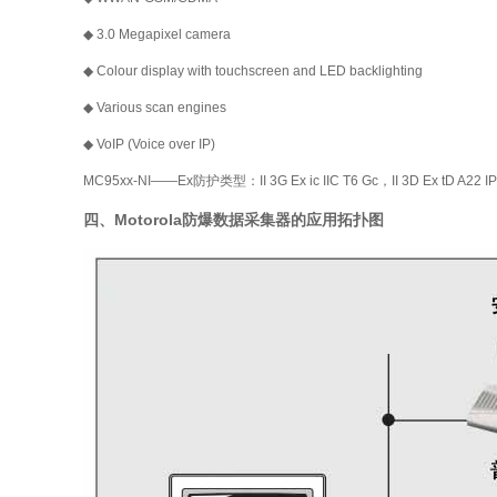
◆ 3.0 Megapixel camera
◆ Colour display with touchscreen and LED backlighting
◆ Various scan engines
◆ VoIP (Voice over IP)
MC95xx-NI——Ex防护类型：II 3G Ex ic IIC T6 Gc，II 3D Ex tD A22 I
四、Motorola防爆数据采集器的应用拓扑图