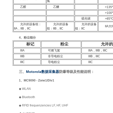
氢
乙醛
乙醚
>135
>100
硫化碳
>85℃
允许的设备组：
允许的设备
允许的设备
IIA大
IIA，IIB，IIC
组：IIB，IIC
组：IIC
4、粉尘细分
标记
粉尘
允许的
IIIA
可燃飞絮
IIIA，IIIB，IIIC
IIIB
非导电粉尘
IIIB，IIIC
IIIC
导电粉尘
IIIC
三、
Motorola数据采集器
防爆等级及性能说明：
1、MC9090 - Zone1/Div1
◆ WLAN
◆ Bluetooth
◆ RFID frequenzencies LF, HF, UHF