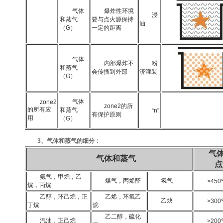
气体
爆炸性环境
浸
和蒸气
要与点火源保持
油
（G）
一定的距离
气体
内部爆炸不
粉
和蒸气
会传播到外部
济灌装
（G）
气体
zone2
zone2的所
的所有应
和蒸气
“n”
有保护原则
用
（G）
3、气体和蒸气的细分：
气
气体和蒸气
点
氨气，甲烷，乙
煤气，丙烯醛
氢气
>450
烷，丙烷
乙醇，环己烷，正
乙烯，环氧乙
乙炔
>300
丁烷
烷
乙二醇，硫化
汽油，正己烷
>200