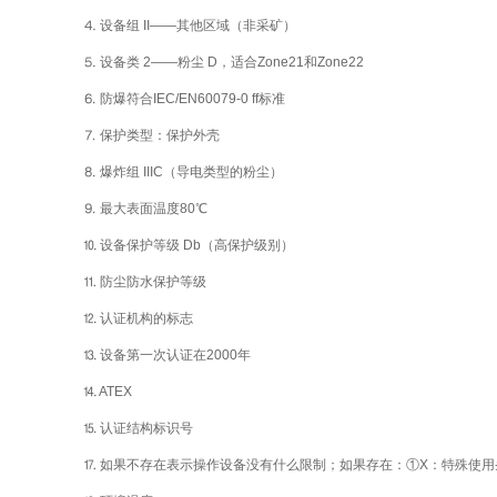
⒋ 设备组 II——其他区域（非采矿）
⒌ 设备类 2——粉尘 D，适合Zone21和Zone22
⒍ 防爆符合IEC/EN60079-0 ff标准
⒎ 保护类型：保护外壳
⒏ 爆炸组 IIIC（导电类型的粉尘）
⒐ 最大表面温度80℃
⒑ 设备保护等级 Db（高保护级别）
⒒ 防尘防水保护等级
⒓ 认证机构的标志
⒔ 设备第一次认证在2000年
⒕ ATEX
⒖ 认证结构标识号
⒘ 如果不存在表示操作设备没有什么限制；如果存在：①X：特殊使用