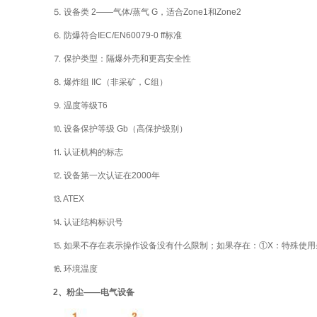
⒌ 设备类 2——气体/蒸气 G，适合Zone1和Zone2
⒍ 防爆符合IEC/EN60079-0 ff标准
⒎ 保护类型：隔爆外壳和更高安全性
⒏ 爆炸组 IIC（非采矿，C组）
⒐ 温度等级T6
⒑ 设备保护等级 Gb（高保护级别）
⒒ 认证机构的标志
⒓ 设备第一次认证在2000年
⒔ ATEX
⒕ 认证结构标识号
⒖ 如果不存在表示操作设备没有什么限制；如果存在：①X：特殊使用
⒗ 环境温度
2、粉尘——电气设备