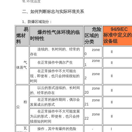
⒙ 环境温度
二、如何判断标志与实际环境关系
1、防爆区域划分：
易
危险
94/9/EC
爆炸性气体环境的临
标准中定义的
燃材
区域的
时特性
设备组
料
分类
连续的、长时间的、经常的
zone
II
0
存在
zone
气
在正常操作中偶尔产生
II
1
体蒸气
在正常操作中不大可能出
zone
现，即使有，也只会持续很短的
II
2
时间
以云的形式连续的、长时间
zone
II
20
的、经常的存在
在正常的操作期间，偶尔会
zone
粉
II
21
发展成云的形式
尘
在正常操作中不大可能发展
zone
为云的形式，即使有，也只会持
II
22
续很短的时间
瓦
操作，其中有爆炸的危险
-
I