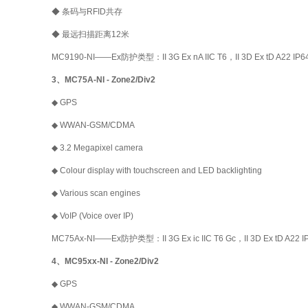
◆ 条码与RFID共存
◆ 最远扫描距离12米
MC9190-NI——Ex防护类型：II 3G Ex nA IIC T6，II 3D Ex tD A22 IP6
3、MC75A-NI - Zone2/Div2
◆ GPS
◆ WWAN-GSM/CDMA
◆ 3.2 Megapixel camera
◆ Colour display with touchscreen and LED backlighting
◆ Various scan engines
◆ VoIP (Voice over IP)
MC75Ax-NI——Ex防护类型：II 3G Ex ic IIC T6 Gc，II 3D Ex tD A22 I
4、MC95xx-NI - Zone2/Div2
◆ GPS
◆ WWAN-GSM/CDMA