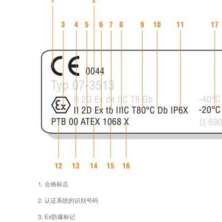
⒈ 合格标志
⒉ 认证系统的识别号码
⒊ Ex防爆标记