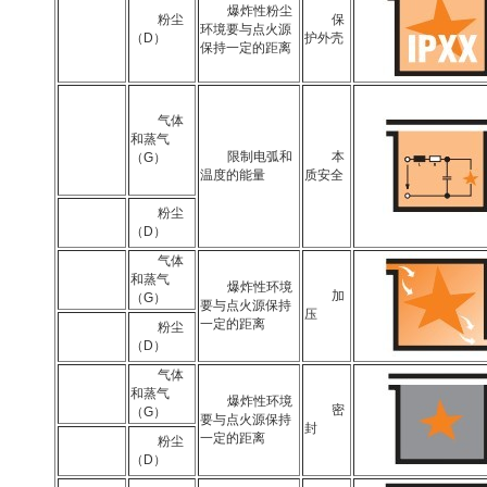
爆炸性粉尘
粉尘
保
环境要与点火源
（D）
护外壳
保持一定的距离
气体
和蒸气
限制电弧和
本
（G）
温度的能量
质安全
粉尘
（D）
气体
和蒸气
爆炸性环境
加
（G）
要与点火源保持
压
一定的距离
粉尘
（D）
气体
和蒸气
爆炸性环境
密
（G）
要与点火源保持
封
一定的距离
粉尘
（D）