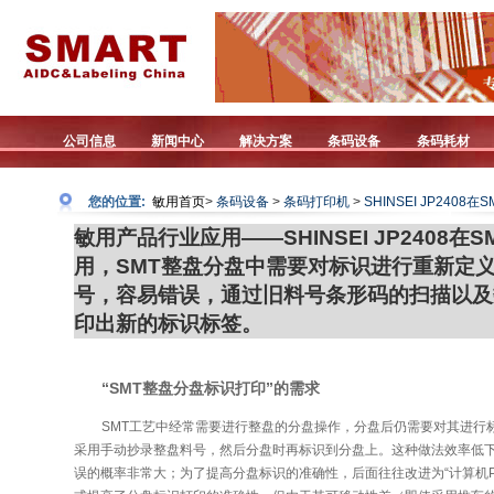
公司信息
新闻中心
解决方案
条码设备
条码耗材
您的位置:
敏用首页
>
条码设备
>
条码打印机
>
SHINSEI JP24
敏用产品行业应用——SHINSEI JP2408
用，SMT整盘分盘中需要对标识进行重新定
号，容易错误，通过旧料号条形码的扫描以及
印出新的标识标签。
“SMT整盘分盘标识打印”的需求
SMT工艺中经常需要进行整盘的分盘操作，分盘后仍需要对其进行
采用手动抄录整盘料号，然后分盘时再标识到分盘上。这种做法效率低
误的概率非常大；为了提高分盘标识的准确性，后面往往改进为“计算机P