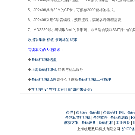
4、JP2408具有独立式操作键盘——26键专用键盘，可依据流程
5、JP2408具有32M的CF卡，可预存2000套标签格式。
6、JP2408采用C语言编程，预设流程，满足各种流程需要。
7、MD2230最小可读取3mil的条形码，非常适合读取SMT行业的“
数据采集器
标签
条码标签
碳带
阅读本文的人还阅读
：
◆
条码打印机选型
◆
上海条码打印机
-销售与精品服务
◆
条码打印机原理
是什么？解析
条码打印机工作原理
◆
"打印速度"与"打印吞吐量"如何来提高?
条码
|
条形码
|
条码机
|
条形码打印机
|
条码
条码标签打印机
|
条码软件
|
条码检测仪
|
R
解决方案
|
条码设备
|
条码耗材
|
工业设备
|
上海敏用数码科技有限公司
沪ICP备