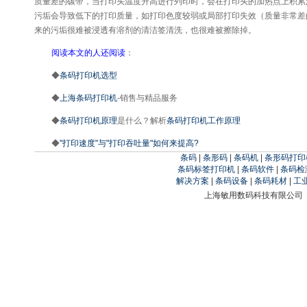
质量差的碳带，当打印头温度升高进行列印时，会在打印头的加热点上积累
污垢会导致低下的打印质量，如打印色度较弱或局部打印失效（质量非常差
来的污垢很难被浸透有溶剂的清洁签清洗，也很难被擦除掉。
阅读本文的人还阅读
：
◆
条码打印机选型
◆
上海条码打印机
-销售与精品服务
◆
条码打印机原理
是什么？解析
条码打印机工作原理
◆
"打印速度"与"打印吞吐量"如何来提高?
条码
|
条形码
|
条码机
|
条形码打印
条码标签打印机
|
条码软件
|
条码检
解决方案
|
条码设备
|
条码耗材
|
工
上海敏用数码科技有限公司