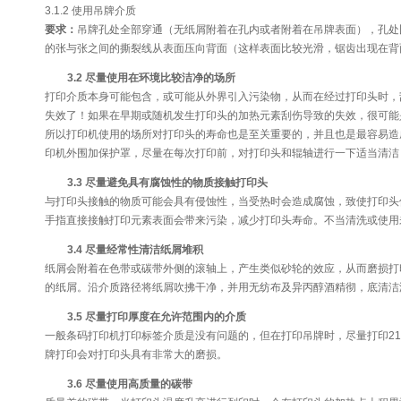
3.1.2 使用吊牌介质
要求：
吊牌孔处全部穿通（无纸屑附着在孔内或者附着在吊牌表面），孔处
的张与张之间的撕裂线从表面压向背面（这样表面比较光滑，锯齿出现在背
3.2 尽量使用在环境比较洁净的场所
打印介质本身可能包含，或可能从外界引入污染物，从而在经过打印头时，
失效了！如果在早期或随机发生打印头的加热元素刮伤导致的失效，很可能
所以打印机使用的场所对打印头的寿命也是至关重要的，并且也是最容易造
印机外围加保护罩，尽量在每次打印前，对打印头和辊轴进行一下适当清洁
3.3 尽量避免具有腐蚀性的物质接触打印头
与打印头接触的物质可能会具有侵蚀性，当受热时会造成腐蚀，致使打印头
手指直接接触打印元素表面会带来污染，减少打印头寿命。不当清洗或使用
3.4 尽量经常性清洁纸屑堆积
纸屑会附着在色带或碳带外侧的滚轴上，产生类似砂轮的效应，从而磨损打
的纸屑。沿介质路径将纸屑吹拂干净，并用无纺布及异丙醇酒精彻，底清洁
3.5 尽量打印厚度在允许范围内的介质
一般条码打印机打印标签介质是没有问题的，但在打印吊牌时，尽量打印210
牌打印会对打印头具有非常大的磨损。
3.6 尽量使用高质量的碳带