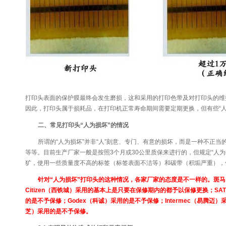
打印头表面的保护膜最终会发生磨损，这和采用的打印色带及对打印头的维
因此，打印头属于损耗品，在打印机正常寿命期间需要定期更换，但有些“人
二、常见打印头“人为损坏”的情况
所谓的“人为损坏”并非“人”刻意、专门、有意的损坏，而是一种不正
等等。目前生产厂家一般是按照3个月或30公里质保来进行的，但规定“人
犷，使用一些质量度不高的标签（标签表面不洁等）和碳带（积垢严重），
针对“人为损坏”打印头的这种情况，各家厂家的态度是不一样的。斑马
Citizen（西铁城）采用的基本上是只要在保修期内的都予以保修更换；S
的是不予保修；Godex（科诚）采用的是不予保修；Intermec（易腾迈）采
芝）采用的是不予保修。