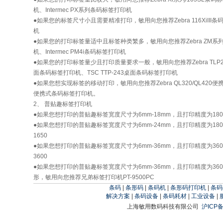
机、Intermec PX系列条码标签打印机
●如果您的标签尺寸小且需要精准打印，敏用向您推荐Zebra 116XiIII条码标
机
●如果您的打印标签量适中且标签种类繁多，敏用向您推荐Zebra ZM系列
机、Intermec PM4i条码标签打印机
●如果您的打印标签量少且打印质量要求一般，敏用向您推荐Zebra TLP284
面条码标签打印机、TSC TTP-243桌面条码标签打印机
●如果您想实现标签的移动打印，敏用向您推荐Zebra QL320/QL420便携式
便携式条码标签打印机。
2、 普贴趣标签打印机
●如果您想打印的普贴趣标签宽度尺寸为6mm-18mm，且打印精度为180d
●如果您想打印的普贴趣标签宽度尺寸为6mm-24mm，且打印精度为180
1650
●如果您想打印的普贴趣标签宽度尺寸为6mm-36mm，且打印精度为360
3600
●如果您想打印的普贴趣标签宽度尺寸为6mm-36mm，且打印精度为36
形，敏用向您推荐兄弟标签打印机PT-9500PC
条码
|
条形码
|
条码机
|
条形码打印机
|
条码
解决方案
|
条码设备
|
条码耗材
|
工业设备
|
上海敏用数码科技有限公司
沪ICP备