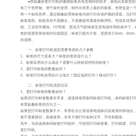
●普贴趣标签打印机的覆膜标签具有其独特的技术，展现出其新型
有三个色带轴，便于操作使用，制作出世界上最好的标签。色带盒是一
和一个粘性色带，通过镜像处理将标签内容打印在保护膜的背面，当打
标签底部。标签具有不易撕去，不易磨损等显著的耐用性。凭借其优秀
损、工业化学腐蚀、UV照射、恶劣天气影响甚至是电场作用的条件下，
签的宽度和形状相对比较固定，标签只能为方形，宽度有3.5mm、6mm、9
供选择。
一、标签打印机选型需要考虑的几个参数
1、标签的尺寸是多大？标签的形状是什么？
2、标签应用在什么场合？需要什么样材质特性的标签？
3、需打印标签的数量如何？
4、标签打印机使用在什么地方？固定场所打印？移动打印？
二、标签打印机选型论证
1、需打印标签的数量如何？
如果您打印标签数量非常多，就选择使用条码标签打印机，条码标签打
有普贴趣标签的百分之一。
如果您打印标签数量不大，常用在办公室或者电缆标识或者某特殊场合
签不需要膜切，直接使用，非常方便打印各种汉字、字符和图形。
其中，当你选择条码标签打印机时，可按照打印标签量、打印精度、打
签打印机。