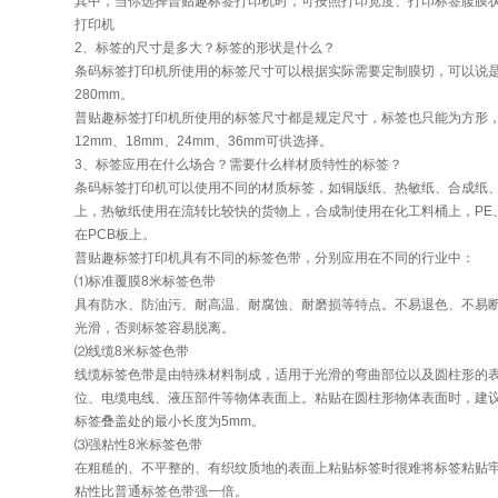
其中，当你选择普贴趣标签打印机时，可按照打印宽度、打印标签腹膜
打印机
2、标签的尺寸是多大？标签的形状是什么？
条码标签打印机所使用的标签尺寸可以根据实际需要定制膜切，可以说
280mm。
普贴趣标签打印机所使用的标签尺寸都是规定尺寸，标签也只能为方形，标签
12mm、18mm、24mm、36mm可供选择。
3、标签应用在什么场合？需要什么样材质特性的标签？
条码标签打印机可以使用不同的材质标签，如铜版纸、热敏纸、合成纸、
上，热敏纸使用在流转比较快的货物上，合成制使用在化工料桶上，PE、
在PCB板上。
普贴趣标签打印机具有不同的标签色带，分别应用在不同的行业中：
⑴标准覆膜8米标签色带
具有防水、防油污、耐高温、耐腐蚀、耐磨损等特点。不易退色、不易
光滑，否则标签容易脱离。
⑵线缆8米标签色带
线缆标签色带是由特殊材料制成，适用于光滑的弯曲部位以及圆柱形的
位、电缆电线、液压部件等物体表面上。粘贴在圆柱形物体表面时，建议
标签叠盖处的最小长度为5mm。
⑶强粘性8米标签色带
在粗糙的、不平整的、有织纹质地的表面上粘贴标签时很难将标签粘贴
粘性比普通标签色带强一倍。