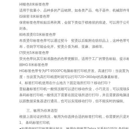
⑷银色8米标签色带
适用于批量小、品种多的产品铭牌。如各类产品、电子器件、机械部件
⑸保密 8米标签色带
保密标签色带粘贴后再剥离，会留下类似于棋格状的痕迹。可以用于公
封条。
⑹布质烫印3米标签色带
布质烫印标签色带可以通过熨斗 熨烫以后黏附在纺织品上，这种色带
布，否则字可能会化开。熨烫介质为棉、亚麻、涤棉等。
⑺荧光5米标签色带
荧光色带比其它标准颜色的色带更醒目。适用于工厂的警告标贴、提示
⑻HG 8米标签色带
HG标签色带专为PT-9500PC电脑标签打印机开发。高速打印：当设置为
度：当设置为高打印精度时就可以打印720×360dpi的高像素标签。
4、标签打印机使用在什么地方？固定场所打印？移动打印？
普贴趣标签打印机一般情况都可以进行移动作业，小巧灵活，可以现场
条码标签打印机一般情况下需要在固定场所进行打印，并且需要跟电脑
以跟数据采集器进行通讯，也可以实现移动打印，但不能实时的编辑。
三、敏用为你来选型
根据上面论证的情况，敏用为你选择合适的标签打印机，你需要的只是
1、 条码标签打印机
●如果您的打印标签量比较大，敏用向您推荐Zebra Xi系列/105SL条码标