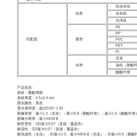
轻涂布纸
纸类
涂布纸
光泽纸
PE
PP
匹配度
膜类
PVC
PET
PI
尼龙
布类
涤纶（聚酯
醋酸纤维
产品信息：
基材：聚酯薄膜
基材厚度：4.5±0.4 um
墨水颜色：黑色
墨水透明度：超过0.65~1.65
图像密度：最小1.2（尼龙）；最小0.8（聚酯纤维）；最小1.0（醋酸纤维
图像分辨率：最小ANSI B
耐熨烫性：GD最大0.07（直接，覆盖布）
耐湿性：GD最大0.07（直接，覆盖布）
耐洗涤性（水洗）：ID最小1.0，最小ANSI B（尼龙）；ID最小0.6（聚酯