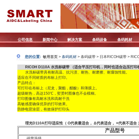
公司信息
新闻中心
解决方案
条码设备
条码耗材
您的位置:
敏用首页
>
条码耗材
> 条码碳带 > 日本RICOH碳带 > RIC
RICOH D110A 水洗标碳带 （适合平压打印机，同时也适合边压打印
水洗标碳带具有耐高温、抗污渍、耐热、耐磨擦、耐腐蚀性能。
适应在不同材质的布标上打印。
产品特点：
可打印在布标上（尼龙，聚酯，醋酸）和薄膜上。
超级耐热，高达150℃，熨烫时图像也不会模糊。
打印图像有高耐水洗和高耐干洗
高敏感度确保优异的打印效果。
防静电背涂层，有效保护打印头
理光D110A打印适应性（ Ο代表最适合， Δ代表适合， ×代表不适合 
产品型号
碳带等级