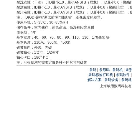
耐洗涤性（干洗）：ID最小1.0，最小ANSI B（尼龙）；ID最小0.6（聚酯
耐漂白性：ID最小1.0，最小ANSI B（尼龙）；ID最小0.6（聚酯纤维）；
耐汗液性：ID最小1.0，最小ANSI B（尼龙）；ID最小0.6（聚酯纤维）；
注： ID(GD)是指“测试前”和“测试后”，图像密度的差异。
使用环境：5~35℃，30~85%RH
储存条件：室内储存，远离高温、高湿和阳光直射
质保期：4年
基本宽度：40、60、70、80、90、110、130、170毫米 等
基本长度：210米、300米、450米
碳带卷向：外碳、内碳
碳带轴心：1英寸、1/2英寸
轴心卡口：180°卡口
注：可根据您的需求定做各种不同尺寸的碳带
条码
|
条形码
|
条码机
|
条
条码标签打印机
|
条码软件
解决方案
|
条码设备
|
条码耗
上海敏用数码科技