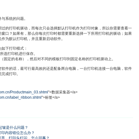
件与系统的问题。
用过的打印机驱动，而每次只会选择默认打印机作为打印对象，所以你需要查看一
的窗口？如果有，那么你每次打印时都需要重新选择一下所用打印机的驱动；如果
机作为默认打印机，并且重新启动软件。
为如下打印模式：
板所选打印机进行保存。
改（固定的名称），然后对不同的模板打印到固定名称的打印机驱动上。
变软件的话，最可行最高效的还是配备两台电脑，一台打印机连接一台电脑，软件
员完成打印。
om.cn/Productmain_03.shtml
">数据采集器</a>
om.cn/label_ribbon.shtml
">标签</a>
会起皱是什么问题？
签纸和打印内容错位怎么办？
暂停灯亮，打印头灯闪，怎么回事？