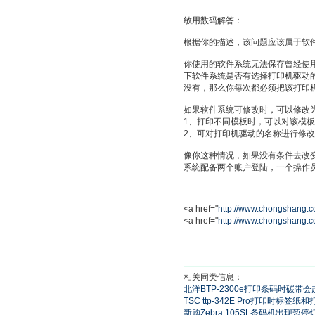
敏用数码解答：
根据你的描述，该问题应该属于软
你使用的软件系统无法保存曾经使
下软件系统是否有选择打印机驱动
没有，那么你每次都必须把该打印
如果软件系统可修改时，可以修改
1、打印不同模板时，可以对该模
2、可对打印机驱动的名称进行修
像你这种情况，如果没有条件去改
系统配备两个账户登陆，一个操作
<a href="
http://www.chongshang.c
<a href="
http://www.chongshang.c
相关同类信息：
北洋BTP-2300e打印条码时碳带
TSC ttp-342E Pro打印时标
新购Zebra 105SL条码机出现