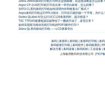
Zebra ZM400条码打印机打印时左边很模糊，右边很清晰是怎么回事
Argox CP-2140打印机打印后出来一串空白标签，怎么回事？
SATO CL系列条码打印机如何清理内存和恢复出厂模式？
Argox条码打印机运行PPLA指令，打印后只能扫描一个字母，为什么
Godex QLabel-IV怎么打UCC128条形码时，提示错误？
TSC TTP345接通电源后碳带转了一圈就不动了，是否正常？
如何实现斑马移动无线打印机的POP3邮件打印？
Zebra QL系列移动打印机——LCD屏幕空白
条码
|
条形码
|
条码机
|
条形码打印机
|
条码
条码标签打印机
|
条码软件
|
条码检测仪
|
R
解决方案
|
条码设备
|
条码耗材
|
工业设备
|
上海敏用数码科技有限公司
沪ICP备