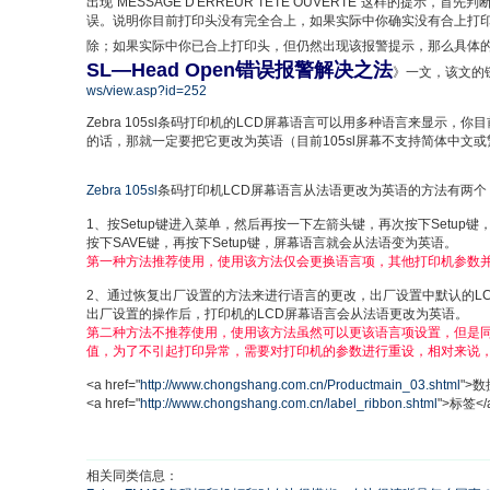
出现"MESSAGE D'ERREUR TETE OUVERTE"这样的提示
误。说明你目前打印头没有完全合上，如果实际中你确实没有合上打
除；如果实际中你已合上打印头，但仍然出现该报警提示，那么具体
SL—Head Open错误报警解决之法
》一文，该文的
ws/view.asp?id=252
Zebra 105sl条码打印机的LCD屏幕语言可以用多种语言来显示
的话，那就一定要把它更改为英语（目前105sl屏幕不支持简体中文
Zebra 105sl
条码打印机LCD屏幕语言从法语更改为英语的方法有两个
1、按Setup键进入菜单，然后再按一下左箭头键，再次按下Setup键，然
按下SAVE键，再按下Setup键，屏幕语言就会从法语变为英语。
第一种方法推荐使用，使用该方法仅会更换语言项，其他打印机参数
2、通过恢复出厂设置的方法来进行语言的更改，出厂设置中默认的L
出厂设置的操作后，打印机的LCD屏幕语言会从法语更改为英语。
第二种方法不推荐使用，使用该方法虽然可以更该语言项设置，但是
值，为了不引起打印异常，需要对打印机的参数进行重设，相对来说
<a href="
http://www.chongshang.com.cn/Productmain_03.shtml
">数
<a href="
http://www.chongshang.com.cn/label_ribbon.shtml
">标签</
相关同类信息：