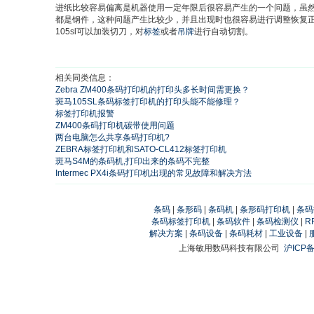
进纸比较容易偏离是机器使用一定年限后很容易产生的一个问题，虽
都是钢件，这种问题产生比较少，并且出现时也很容易进行调整恢复
105sl可以加装切刀，对
标签
或者
吊牌
进行自动切割。
相关同类信息：
Zebra ZM400条码打印机的打印头多长时间需更换？
斑马105SL条码标签打印机的打印头能不能修理？
标签打印机报警
ZM400条码打印机碳带使用问题
两台电脑怎么共享条码打印机?
ZEBRA标签打印机和SATO-CL412标签打印机
斑马S4M的条码机,打印出来的条码不完整
Intermec PX4i条码打印机出现的常见故障和解决方法
条码
|
条形码
|
条码机
|
条形码打印机
|
条码
条码标签打印机
|
条码软件
|
条码检测仪
|
R
解决方案
|
条码设备
|
条码耗材
|
工业设备
|
上海敏用数码科技有限公司
沪ICP备