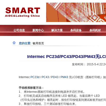
公司信息
新闻中心
解决方案
条码设备
条码耗材
您的位置:
敏用首页
Intermec PC23d/PC43/PD43/PM
发布时间： 2015-5-4 22:24
Intermec
PC23d
/
PC43
/
PD43
/
PM43
无LCD机型（图标打印机）
手动校准标签方法：
1、 将Intermec图标打印机连接到电源并开启打开机。
2、 打印机完成其启动顺序且所有 LED 都亮起。当最后两个 LED
（打印头过热和维护）都亮起时，按住打印按钮直到测试标签开始打
3 、释放打印按钮。三个测试标签打印输出来。