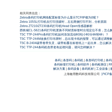
相关同类信息：
Zebra条码打印机网络配置标签为什么显示TCP/IP都为0呢？
Zebra 105SL打印机在打印洗唛时，左右两侧打印不到，分析原因
Zebra ZT210/ZT230条码打印机Head Open传感器解析
西铁城CL-S621条码打印机更换不同材质标签时出现定位不准，怎么
TSC TTP-244Pro条码打印机如何添加流动时间(小时/分钟/秒钟）？
TSC TTP-244M改换打印吊牌时，总出现卡纸的报警，可以通过调整
TSC B-2404碳带卷带失灵，碳带粘覆在标签纸上一起出来，怎么解决
TSC TTP-244条码机色带老有起褶问题，请问怎样解决？
条码
|
条形码
|
条码机
|
条形码打印机
|
条码
条码标签打印机
|
条码软件
|
条码检测仪
|
R
解决方案
|
条码设备
|
条码耗材
|
工业设备
|
上海敏用数码科技有限公司
沪ICP备