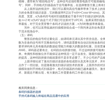
模糊，通常称为“模拟电信号”。这种信号还须经整形电路尽可能准确地
号”。同样，手持枪式扫描器由于信号频率低，在选择整形方案上将有
从上面所说的情况中，我们可以看到高信号频率带来了技术上的很
力的全角度扫描识读器，它的数据率R正比于n/(H×Cosα-W×sinα
高度、宽度，α为条码符号相对扫描图案处于最不利于扫描识读时的角度值
如 n=2 时 α为45°由这个式子我们可估算对于UPC码，如果采用扫
率最低，对于完全贯穿整个条码才识读的方案，n为5时数据率将最低
另外，也可以采用低速的扫描模块组合成一个阵列来达到全角度高
于流水线场合中。
（五）译码
整形后的电信号经过量化后，由译码单元译出其中所含信息。全角
数为非条码信号和不完整条码信号，译码器需要有自动识别有效条码
要求译码单元具有极高的数据处理能力和极大的数据吞吐量。目前普遍
AN码，译码器还要有左、右码段自动拼接功能。不过这种拼接可能将
来。奇偶性和校验位并不能保证这种情况一定不会发生。随着扫描技
的提高，这种码段拼接功能就显得不是非常必要了。不少公司的产品
上面详细论述了激光扫描识读器的各组成部分及其单元技术，并对
点作了一些比较。但是随着激光扫描识读技术的发展，上面所作的对比
描模块放到手持枪式扫描器中，枪式扫描器的功能已越来越强大。激
术、新观念不断出现，有大量的工作需要条码工作者们去做。
相关同类信息：
条码扫描器的选择
手持式条码输入终端在商品流通中的应用