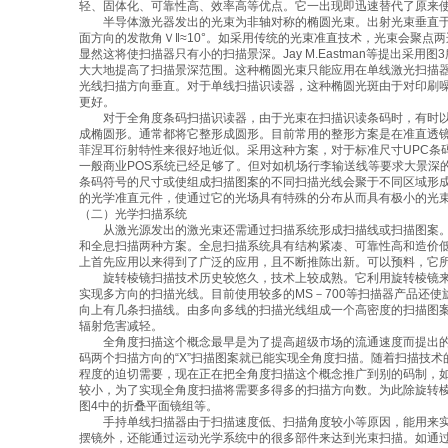
轻、固体化、可靠性高、效率高等优点。它一出现即迅速替代了原来使
半导体激光器发出的光束为非轴对称的椭圆光束。出射光束垂直于P－
面方向的发散角Ｖ‖≈10°。如采用传统的光束准直技术，光束会聚点
显然这将使扫描器只有小的扫描景深。Jay M.Eastman等提出采
大大地提高了扫描景深范围。这种椭圆光束只能应用在单线激光扫描
光线扫描方向垂直。对于单线扫描识读器，这种椭圆光斑由于对印刷
更好。
对于全角度条码扫描识读器，由于光束在扫描识读条码时，有时以
成椭圆形。通常都将它整形成圆形。目前常用的整形方案是在准直透
菲涅耳衍射特性来很好地近似。采用这种方案，对于标准尺寸UPC条码，
一般商业POS系统已经足够了。但对如机场行李输送线等要求大景深
条码符号的尺寸或使组成扫描图案的不同扫描光线会聚于不同区域形成
的光学准直元件，使通过它的光场具有特殊的分布从而具有极小的光
（二）光学扫描系统
从激光源发出的激光束还需通过扫描系统形成扫描线或扫描图案。
和全息扫描两种方案。全息扫描系统具有结构紧凑、可靠性高和造价低廉
上首先应用以来得到了广泛的应用，且不断推陈出新。可以预料，它
旋转棱镜扫描技术历史较悠久，技术上较成熟。它利用旋转棱镜来
实现多方向的扫描光线。目前使用较多的MS－700等扫描器产品还
向上有几条扫描线。由多向多线的扫描光线组成一个高密度的扫描图
辐射危害减轻。
全角度扫描这个概念最早是为了提高超级市场的流通速度而提出的，
码两个扫描方向的“X”扫描图案就已能实现全角度扫描。随着扫描技
程度的迫切需要，现在正在把全角度扫描这个概念推广到别的码制，如
较小，为了实现全角度扫描将需要多得多的扫描方向数。为此除旋转
图4中的折叠平面镜组等。
手持单线扫描器由于扫描速度低、扫描角度较小等原因，能用来实
摆镜外，还能通过运动光学系统中的很多部件来达到光束扫描。如通