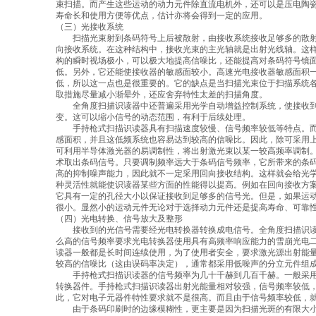
束扫描。而产生这些运动的动力元件除直流电机外，还可以是压电陶
寿命长和使用方便等优点，估计亦将会得到一定的应用。
（三）光接收系统
扫描光束射到条码符号上后被散射，由接收系统接收足够多的散射
向接收系统。在这种结构中，接收光束的主光轴就是出射光线轴。这
构的瞬时视场极小，可以极大地提高信噪比，还能提高对条码符号镜
低。另外，它还能使接收器的敏感面较小。高速光电接收器敏感面积
低，所以这一点也是很重要的。它的缺点是当扫描光束位于扫描系统
取措施尽量减小渐晕外，还应舍弃特性太差的扫描角度。
全角度扫描识读器中还普遍采用光学自动增益控制系统，使接收到
变。这可以缩小信号的动态范围，有利于后续处理。
手持枪式扫描识读器具有扫描速度较慢、信号频率较低等特点。而
感面积，并且这低频系统也容易达到较高的信噪比。因此，除可采用
可利用半导体激光器的易调制性，将出射激光束以某一较高频率调制
术取出条码信号。只要调制频率远大于条码信号频率，它所带来的条
高的抑制噪声能力，因此就不一定采用回向接收结构。这样就会给光
种灵活性就能使识读器某些方面的性能得以提高。例如在回向接收方
它具有一定的孔径大小以保证接收到足够多的信号光。但是，如果运
很小。显然小的运动元件无论对于选择动力元件还是提高寿命、可靠
（四）光电转换、信号放大及整形
接收到的光信号需要经光电转换器转换成电信号。全角度扫描识读
么高的信号频率要求光电转换器使用具有高频率响应能力的雪崩光电二极
读器一般都是长时间连续使用，为了使用者安全，要求激光源出射能
较高的信噪比（这由误码率决定），通常都采用低噪声的分立元件组
手持枪式扫描识读器的信号频率为几十千赫到几百千赫。一般采用
转换器件。手持枪式扫描识读器出射光能量相对较强，信号频率较低
此，它对电子元器件特性要求就不是很高。而且由于信号频率较低，
由于条码印刷时的边缘模糊性，更主要是因为扫描光斑的有限大小