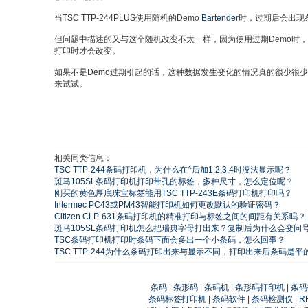
当TSC TTP-244PLUS使用随机的Demo
Bartender
时，过期后会出现
但问题中描述的又与这个随机改变不太一样，因为使用过期Demo时
打印时才会改变。
如果不是Demo过期引起的话，这种数据发生变化的情况真的很少很
来试试。
相关同类信息：
TSC TTP-244条码打印机，为什么在^后加1,2,3,4时没法显示呢？
​斑马105SL条码打印机打印带孔的标签，多种尺寸，怎么定位呢？
刚买的黄色厚底珠宝标签能用TSC TTP-243E条码打印机打印吗？
Intermec PC43或PM43智能打印机如何更改默认的验证密码？
Citizen CLP-631条码打印机的精准打印与标签之间的间距有关系吗？
斑马105SL条码打印机怎么把瑞典字母打出来？复制后为什么会变问
TSC条码打印机打印时条码下面会多出一个小条码，怎么回事？
TSC TTP-244为什么条码打印出来与显示不同，打印出来后条码是平
条码
|
条形码
|
条码机
|
条形码打印机
|
条码
条码标签打印机
|
条码软件
|
条码检测仪
|
R