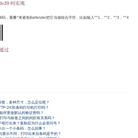
28码，重叠^来避免Bartender把它当做组合字符，比如输入^^1，^^2，^^3，^^4
的标签，多种尺寸，怎么定位呢？
TP-243E条码打印机打印吗？
能打印机如何更改默认的验证密码？
机的精准打印与标签之间的间距有关系吗？
典字母打出来？复制后为什么会变问号？
多出一个小条码，怎么回事？
印出来与显示不同，打印出来后条码是平的？