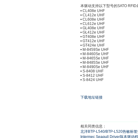
本驱动支持以下型号的SATO RFI
• CL408e UHF
• CL412e UHF
• CL608e UHF
• CL612e UHF
• GL408e UHF
• GL412e UHF
• GT408e UHF
• GT412e UHF
• GT424e UHF
• M-8459Se UHF
• M-8460Se UHF
• M-8465Se UHF
• M-8485Se UHF
• M-8490Se UHF
• S-8408 UHF
• S-8412 UHF
• S-8424 UHF
下载地址链接
相关同类信息：
北洋BTP-L540/BTP-L520热
Intermec Seagull Driver版本