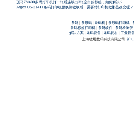
斑马ZM400条码打印机打一张后连续出3张空白的标签，如何解决？
Argox OS-214TT条码打印机更换热敏纸后，需要对打印机做那些改变呢？
条码
|
条形码
|
条码机
|
条形码打印机
|
条码标签打印机
|
条码软件
|
条码检测仪
解决方案
|
条码设备
|
条码耗材
|
工业设
上海敏用数码科技有限公司
沪IC