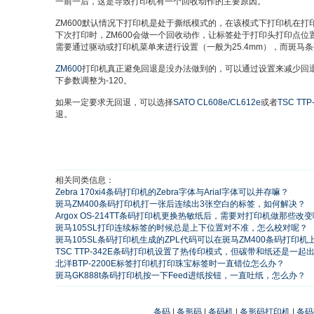
一前一后，这是导致打印机有一个回收动作的主要原因。
ZM600默认情况下打印机是处于撕纸模式的，在该模式下打印机在
下次打印时，ZM600会做一个回收动作，让标签处于打印头打印点
需要通过驱动或打印机菜单来进行设置（一般为25.4mm），而斑马
ZM600
打印机真正避免回退是没办法做到的，可以通过设置来减少回退
下参数调整为-120。
如果一定要求无回退，可以选择
SATO CL608e/CL612e
或者
TSC TTP
退。
相关同类信息：
Zebra 170xi4条码打印机的Zebra字体与Arial字体可以并存嘛？
斑马ZM400条码打印机打一张后连续出3张空白的标签，如何解决？
Argox OS-214TT条码打印机更换热敏纸后，需要对打印机做那些改
斑马105SL打印连续标签的时候总是上下位置对不准，怎么校对呢？
斑马105SL条码打印机生成的ZPL代码可以在斑马ZM400条码打印机
TSC TTP-342E条码打印机设置了热传印模式，但碳带和纸还是一起
北洋BTP-2200E标签打印机打印珠宝标签时一直错位怎么办？
斑马GK888t条码打印机按一下Feed进纸按钮，一直吐纸，怎么办？
条码
|
条形码
|
条码机
|
条形码打印机
|
条码