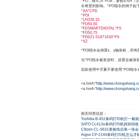
^PO，格式为^POa，参数a为N（
令将受到影响。^PO指令的例子如
^XA^CFD
^POI
^LH330,10
^FO50,50
^FDSMARTDIGITAL^FS
^FO50,75
^FD021-51871630^FS
^XZ
^POI指令会倒置x、y轴坐标，
当^PO指令被发送时，设置会被保
实际使用中尽量不要使用^POI指令
<a href="
http://www.chongshang.c
<a href="
http://www.chongshang.c
相关同类信息：
Toshiba B-452条码打印机打
SATO CL412e条码打印机拆
Citizen CL-S631更换纸后
Argox CP-2140条码打印机怎