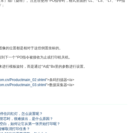
正常）或I（旋转）。注意在使用^PO指令时，格式里面的^LL、^LS、^LT、^PF指
下：
所有图像的位置都是相对于这些倒置坐标的。
留到下一个^PO指令被接收为止或打印机关机。
来进行模板旋转，而是通过^A或^Bx里的参数进行设置。
om.cn/Productmain_02.shtml
">条码扫描器</a>
om.cn/Productmain_03.shtml
">数据采集器</a>
一截就停住闪红灯，怎么设置呢？
卸回收管芯时，很难拔出，是什么原因？
第一张会空白，如何让它从第一张开始打印呢？
么才能够取消打印任务？