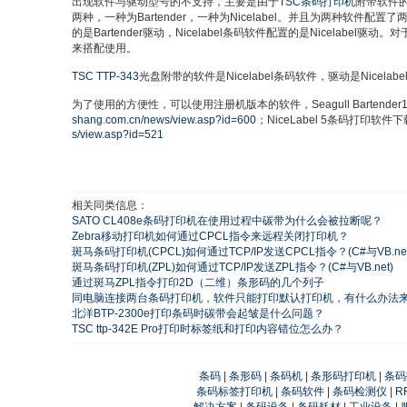
出现软件与驱动型号的不支持，主要是由于
TSC条码打印机
附带软件
两种，一种为Bartender，一种为Nicelabel。并且为两种软件配置了
的是Bartender驱动，Nicelabel条码软件配置的是Nicelabe
来搭配使用。
TSC TTP-343
光盘附带的软件是Nicelabel条码软件，驱动是Nicelab
为了使用的方便性，可以使用注册机版本的软件，Seagull Bartende
shang.com.cn/news/view.asp?id=600
；NiceLabel 5条码打印软件
s/view.asp?id=521
相关同类信息：
SATO CL408e条码打印机在使用过程中碳带为什么会被拉断呢？
Zebra移动打印机如何通过CPCL指令来远程关闭打印机？
斑马条码打印机(CPCL)如何通过TCP/IP发送CPCL指令？(C#与VB.net
斑马条码打印机(ZPL)如何通过TCP/IP发送ZPL指令？(C#与VB.net)
通过斑马ZPL指令打印2D（二维）条形码的几个列子
同电脑连接两台条码打印机，软件只能打印默认打印机，有什么办法
北洋BTP-2300e打印条码时碳带会起皱是什么问题？
TSC ttp-342E Pro打印时标签纸和打印内容错位怎么办？
条码
|
条形码
|
条码机
|
条形码打印机
|
条码
条码标签打印机
|
条码软件
|
条码检测仪
|
R