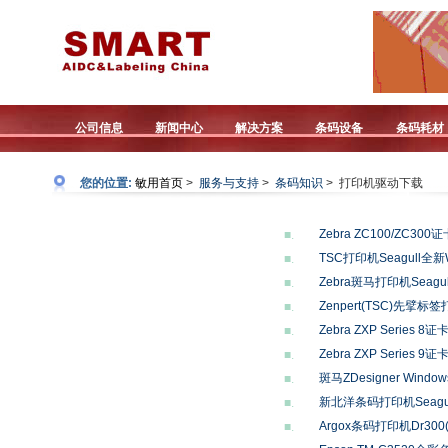
公司信息
新闻中心
解决方案
条码设备
条码耗材
您的位置:
敏用首页
>
服务与支持
>
条码知识
>
打印机驱动下载
Zebra ZC100/ZC3
■.
TSC打印机Seagull全新
■.
Zebra斑马打印机Seagu
■.
Zenpert(TSC)先擘
■.
Zebra ZXP Series
■.
Zebra ZXP Series
■.
斑马ZDesigner Windo
■.
新北洋条码打印机Seag
■.
Argox条码打印机Dr300
■.