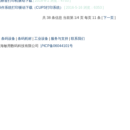
0全彩色标签打印机驱动下载
[ 2016-8-2 浏览：4753 ]
ux操作系统打印驱动下载（CUPS打印系统）
[ 2016-5-16 浏览：6353 ]
共 38 条信息 当前第 1/4 页 每页 11 条 [
下一页
]
|
条码设备
|
条码耗材
|
工业设备
|
服务与支持
|
联系我们
上海敏用数码科技有限公司
沪ICP备06044101号