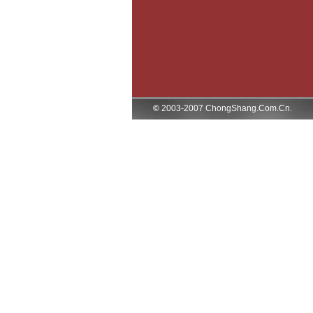
©
2003-2007 ChongShang.Com.Cn.